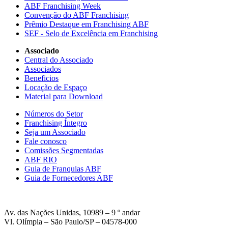
ABF Franchising Week
Convenção do ABF Franchising
Prêmio Destaque em Franchising ABF
SEF - Selo de Excelência em Franchising
Associado
Central do Associado
Associados
Beneficios
Locação de Espaço
Material para Download
Números do Setor
Franchising Íntegro
Seja um Associado
Fale conosco
Comissões Segmentadas
ABF RIO
Guia de Franquias ABF
Guia de Fornecedores ABF
Av. das Nações Unidas, 10989 – 9 º andar
Vl. Olímpia – São Paulo/SP – 04578-000