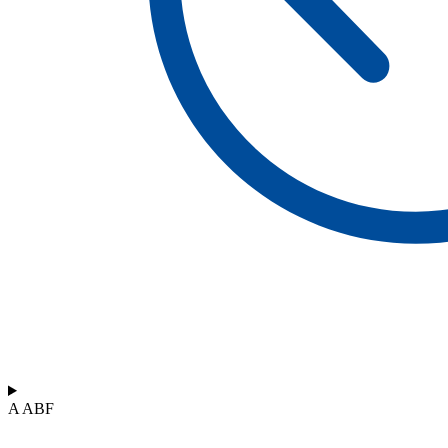
A ABF