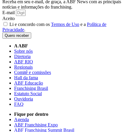
Receba em seu e-mail, de graça, a ABF News com as principais
notícias e informações do franchising.
E-mail
Aceito
Li e concordo com os
Termos de Uso
e a
Política de
Privacidade
.
Quero receber
A ABF
Sobre nós
Diretoria
ABF RIO
Regionais
Comitê e comissões
Hall da fama
ABF Educação
Franchising Brasil
Estatuto Social
Ouvidoria
FAQ
Fique por dentro
Agenda
ABF Franchising Expo
ABF Franchising Summit Brasil