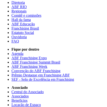
Diretoria
ABF RIO
Regionais
Comitê e comissões
Hall da fama
ABF Educação
Franchising Brasil
Estatuto Social
Ouvidoria
FAQ
Fique por dentro
Agenda
ABF Franchising Expo
ABF Franchising Summit Brasil
ABF Franchising Week
Convenção do ABF Franchising
Prêmio Destaque em Franchising ABF
SEF - Selo de Excelência em Franchising
Associado
Central do Associado
Associados
Beneficios
Locação de Espaço