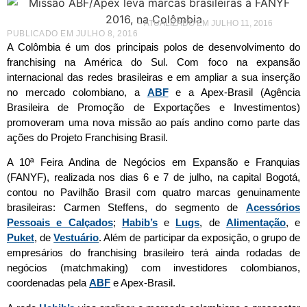
– ATUALIZADO EM JULHO 11, 2016
PUBLICADO EM
JULHO 8, 2016
A Colômbia é um dos principais polos de desenvolvimento do
franchising na América do Sul. Com foco na expansão
internacional das redes brasileiras e em ampliar a sua inserção
no mercado colombiano, a
ABF
e a Apex-Brasil (Agência
Brasileira de Promoção de Exportações e Investimentos)
promoveram uma nova missão ao país andino como parte das
ações do Projeto Franchising Brasil.
A 10ª Feira Andina de Negócios em Expansão e Franquias
(FANYF), realizada nos dias 6 e 7 de julho, na capital Bogotá,
contou no Pavilhão Brasil com quatro marcas genuinamente
brasileiras: Carmen Steffens, do segmento de
Acessórios
Pessoais e Calçados
;
Habib’s
e
Lugs
, de
Alimentação
, e
Puket
, de
Vestuário
. Além de participar da exposição, o grupo de
empresários do franchising brasileiro terá ainda rodadas de
negócios (matchmaking) com investidores colombianos,
coordenadas pela
ABF
e Apex-Brasil.