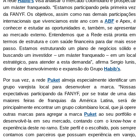
A rede
Habib’s
visa analisar o mercado colombiano e prospectar
um máster franqueado. “Estamos participando pela primeira vez
da FANYF. Os objetivos, assim como nas demais participações
internacionais que vivenciamos este ano com a
ABF
e Apex, é
conhecer e estudar as oportunidades e, também, se apresentar
ao mercado externo. Entendemos que a Rede está pronta em
termos de estrutura e com saúde financeira para dar mais esse
passo. Estamos estruturando um plano de negócios sólido e
buscando um investidor – um máster franqueado – em um local
estratégico, para atender a esta demanda”, afirma Sergio Iunis,
diretor de desenvolvimento e expansão do Grupo
Habib’s
.
Por sua vez, a rede
Puket
almeja especialmente identificar um
grupo varejista local para desenvolver a marca. “Nossas
expectativas participando da FANYF, por se tratar de uma das
maiores feiras de franquias da América Latina, será de
principalmente encontrar um grupo colombiano local, que já opere
outras marcas para agregar a marca
Puket
ao seu portfólio e
desenvolvê-la em seu mercado, contando com o know-how e
experiência deste no ramo. Este perfil é o escolhido, pois sempre
contamos com parceiros que possuam experiência em varejo,