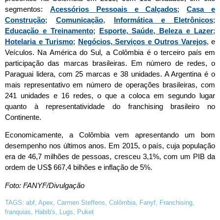
segmentos:
Acessórios Pessoais e Calçados
;
Casa e
Construção
;
Comunicação
,
Informática e Eletrônicos
;
Educação e Treinamento
;
Esporte, Saúde, Beleza e Lazer
;
Hotelaria e Turismo
;
Negócios, Serviços e Outros Varejos
, e
Veículos. Na América do Sul, a Colômbia é o terceiro país em
participação das marcas brasileiras. Em número de redes, o
Paraguai lidera, com 25 marcas e 38 unidades. A Argentina é o
mais representativo em número de operações brasileiras, com
241 unidades e 16 redes, o que a coloca em segundo lugar
quanto à representatividade do franchising brasileiro no
Continente.
Economicamente, a Colômbia vem apresentando um bom
desempenho nos últimos anos. Em 2015, o país, cuja população
era de 46,7 milhões de pessoas, cresceu 3,1%, com um PIB da
ordem de US$ 667,4 bilhões e inflação de 5%.
Foto: FANYF/Divulgação
TAGS:
abf
,
Apex
,
Carmen Steffens
,
Colômbia
,
Fanyf
,
Franchising
,
franquias
,
Habib's
,
Lugs
,
Puket