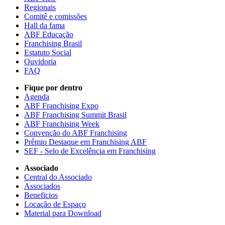
Regionais
Comitê e comissões
Hall da fama
ABF Educação
Franchising Brasil
Estatuto Social
Ouvidoria
FAQ
Fique por dentro
Agenda
ABF Franchising Expo
ABF Franchising Summit Brasil
ABF Franchising Week
Convenção do ABF Franchising
Prêmio Destaque em Franchising ABF
SEF - Selo de Excelência em Franchising
Associado
Central do Associado
Associados
Beneficios
Locação de Espaço
Material para Download