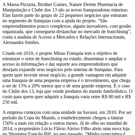
A Massa Pizzaria, Brother Games, Nature Derme Pharmacia de
Manipulação e Clube dos 13 são as novas franqueadoras mineiras.
Elas fazem parte do grupo de 22 pequenos negócios que entraram
no segmento de franquias com a ajuda do projeto. “São
empreendimentos pouco complexos, alguns inovadores, com gestão
organizada, que conseguem deslanchar no mercado de franchising”,
conta a analista de Acesso a Mercados e Relações Internacionais,
Alessandra Simões.
Criado em 2010, o projeto Minas Franquia tem o objetivo de
estruturar o setor de franchising no estado, disseminar e ampliar o
acesso às informações e dar suporte aos empreendedores que
desejam expandir seus negócios pelo sistema de franquias. Para
quem quer investir nesse negócio, a grande vantagem em adquirir
uma franquia de uma pequena empresa é o investimento, que chega
a ser de 15% a 20% menor que o de uma grande empresa. É o caso
do Clube dos 13, loja que vende produtos do mundo futebolístico. O
custo para quem quer adquirir a franquia varia entre R$ 80 mil e R$
250 mil.
A empresa começou com uma unidade na Savassi, em 2010. Por ser
período da Copa do Mundo, o estabelecimento chegou a faturar
150% a mais em relação a outros meses. Já de olho no mundial de
2014, o proprietário Lúcio Flávio Aleixo Filho abriu uma nova loja
no Shopping Estação BH, no ano passado. “Minha expectativa é