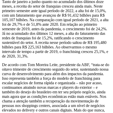
Tanto de janeiro a junho quanto no acumulado dos últimos doze
meses, a receita do setor de franquias cresceu ainda mais. Neste
primeiro semestre ante igual período de 2022, a alta foi de 15,0%,
com um faturamento que avançou de R$ 91,432 bilhões para R$
105,107 bilhões. Na comparação com igual período de 2021, a alta
foi de 29,7% e de 51,8% ante 2020. Em relação ao primeiro
semestre de 2019, antes da pandemia, o crescimento foi de 24,2%.
Já no acumulado dos últimos 12 meses, a alta do faturamento das
redes de franquias foi de 15,2%, ratificando o crescimento
sustentável do setor. A receita nesse período saltou de R$ 195,480
bilhões para R$ 225,163 bilhões. Ao observarmos o mesmo
intervalo de tempo a partir de 2019, o franchising cresceu 25,1%, e
de 2020, 31,3%.
De acordo com Tom Moreira Leite, presidente da ABF, “trata-se do
oitavo trimestre de crescimento seguido do setor, sustentando nossa
curva de desenvolvimento para além dos impactos da pandemia.
Isso representa também a força do modelo de franchising para
escalar negócios de forma rápida e organizada – não por acaso,
continuamos atraindo novas marcas e players do exterior – e
também do desejo do brasileiro em ter seu próprio negócio, ainda
mais agora que as condições econômicas estão mais estáveis. Nos
chama a atenção também a recuperação da movimentação de
pessoas nos shoppings centers, associada a um nível de negócios
elevados no delivery e outros canais digitais. Mais do que nunca,