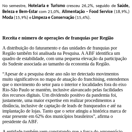
No semestre,
Hotelaria e Turismo
cresceu 26,2%, seguido de
Saúde,
Beleza e Bem-Estar
com 21,0%,
Alimentação – Food Service
(18,9%,)
Moda
(15,9%) e
Limpeza e Conservação
(15,4%).
Receita e número de operações de franquias por Região
A distribuição do faturamento e das unidades de franquias por
Região também foi analisada na Pesquisa. A ABF identifica um
quadro de estabilidade, com uma pequena elevação da participação
do Sudeste associada ao tamanho da economia da Região.
“Apesar de a pesquisa deste ano não ter detectado movimentos
muito significativos no mapa de atuação do franchising, entendemos
que o movimento do setor para o interior e localidades fora do eixo
Rio-São Paulo se mantém, inclusive alavancado pelas facilidades
dos recursos digitais. Um dividendo positivo da pandemia foi,
justamente, uma maior expertise em realizar procedimentos a
distância, inclusive de captação de leads de franqueados e até na
implantação de lojas. Tanto que o setor atingiu a histórica marca de
estar presente em 62% dos municípios brasileiros”, afirma o
presidente da ABF.
A entidade também vem constatando que a força do agronegócio