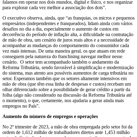
falamos em operar nos dois mundos, digital e físico, e nos organizar
para explorar cada vez melhor a associação dos dois”.
O executivo observa, ainda, que “as franquias, os micros e pequenos
empresários (independentes e franqueados), lidam ainda com vários
desafios no dia a dia, especialmente o aumento de custos em
decorrência do período de inflação alta, a dificuldade na contratação
de mão de obra, um cenário de juros reais altos e a necessidade de
acompanhar as mudanças do comportamento do consumidor cada
vez mais intensas. De uma maneira geral, os que atuam em rede
conseguem pela natureza do franchising navegar melhor nesse
cenário. O setor tem acompanhado também o andamento da
Reforma Tributária, sendo favorável à simplificação e modernização
do sistema, mas atento aos possíveis aumentos de carga tributária no
setor. Esperamos também que os setores altamente intensivos em
mão de obra (que têm essa linha de despesas e custos) recebam um
olhar diferenciado sobre a possibilidade de gerar crédito a partir da
folha (algo não considerado na discussão da Reforma Tributária até
o momento), o que, certamente, nos ajudaria a gerar ainda mais
empregos no País”.
Aumento do número de empregos e operações
No 2º trimestre de 2023, a mão de obra empregada pelo setor foi da
ordem de 1,612 milhão de trabalhadores diretos ante 1,453 milhão