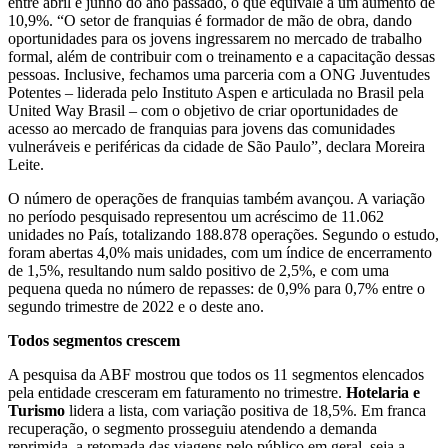
entre abril e junho do ano passado, o que equivale a um aumento de
10,9%. “O setor de franquias é formador de mão de obra, dando
oportunidades para os jovens ingressarem no mercado de trabalho
formal, além de contribuir com o treinamento e a capacitação dessas
pessoas. Inclusive, fechamos uma parceria com a ONG Juventudes
Potentes – liderada pelo Instituto Aspen e articulada no Brasil pela
United Way Brasil – com o objetivo de criar oportunidades de
acesso ao mercado de franquias para jovens das comunidades
vulneráveis e periféricas da cidade de São Paulo”, declara Moreira
Leite.
O número de operações de franquias também avançou. A variação
no período pesquisado representou um acréscimo de 11.062
unidades no País, totalizando 188.878 operações. Segundo o estudo,
foram abertas 4,0% mais unidades, com um índice de encerramento
de 1,5%, resultando num saldo positivo de 2,5%, e com uma
pequena queda no número de repasses: de 0,9% para 0,7% entre o
segundo trimestre de 2022 e o deste ano.
Todos segmentos crescem
A pesquisa da ABF mostrou que todos os 11 segmentos elencados
pela entidade cresceram em faturamento no trimestre.
Hotelaria e
Turismo
lidera a lista, com variação positiva de 18,5%. Em franca
recuperação, o segmento prosseguiu atendendo a demanda
reprimida, a retomada das viagens pelo público em geral, seja a