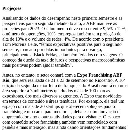
Projeções
Analisando os dados do desempenho neste primeiro semestre e as
perspectivas para a segunda metade do ano, a ABF manteve as
projeções para 2023. O faturamento deve crescer entre 9,5% a 12%;
o número de operações, 10%, empregos também tem projeção de
alta de 10% e o volume de redes, 4%. De acordo com o presidente
Tom Moreira Leite, “temos expectativas positivas para o segundo
semestre, marcado por datas importantes para o varejo,
principalmente a Black Friday, e também feriados com viagens. O
começo da queda da taxa de juros e perspectivas macroeconômicas
mais positivas podem ajudar também”.
Antes, no entanto, o setor contará com a
Expo Franchising ABF
Rio
, que será realizada de 21 a 23 de setembro no Riocentro. A 16ª
edição da segunda maior feira de franquias do Brasil reunirá em uma
área superior a 3 mil metros quadrados mais de 100 marcas
expositoras, dos mais diversos segmentos. A Expo traz novidades
em termos de conteúdo e áreas temáticas. Por exemplo, ela terá um
espaço com mais de 20 startups que oferecem soluções para o
franchising e uma área para mentorias, debates sobre inovação e
empreendedorismo e outras atividades para o visitante. O espaço
com conteúdo sobre franchising também vem remodelado com
painéis e mais interação, mas ainda dando orientações fundamentais