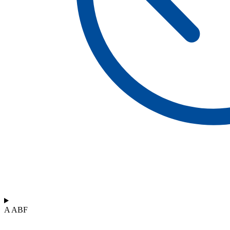
A ABF