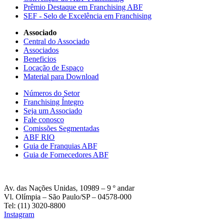
Prêmio Destaque em Franchising ABF
SEF - Selo de Excelência em Franchising
Associado
Central do Associado
Associados
Beneficios
Locação de Espaço
Material para Download
Números do Setor
Franchising Íntegro
Seja um Associado
Fale conosco
Comissões Segmentadas
ABF RIO
Guia de Franquias ABF
Guia de Fornecedores ABF
Av. das Nações Unidas, 10989 – 9 º andar
Vl. Olímpia – São Paulo/SP – 04578-000
Tel: (11) 3020-8800
Instagram