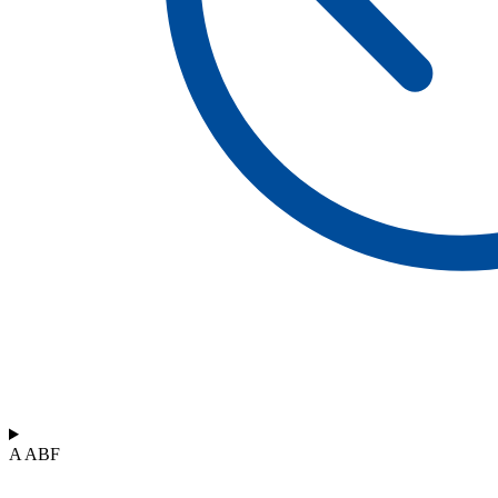
A ABF