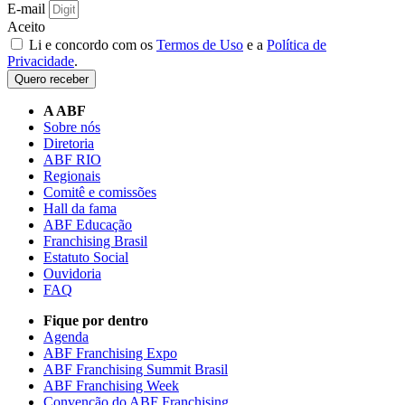
E-mail
Aceito
Li e concordo com os
Termos de Uso
e a
Política de
Privacidade
.
Quero receber
A ABF
Sobre nós
Diretoria
ABF RIO
Regionais
Comitê e comissões
Hall da fama
ABF Educação
Franchising Brasil
Estatuto Social
Ouvidoria
FAQ
Fique por dentro
Agenda
ABF Franchising Expo
ABF Franchising Summit Brasil
ABF Franchising Week
Convenção do ABF Franchising