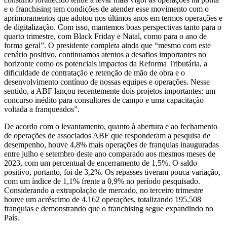
e o franchising tem condições de atender esse movimento com o
aprimoramentos que adotou nos últimos anos em termos operações e
de digitalização. Com isso, mantemos boas perspectivas tanto para o
quarto trimestre, com Black Friday e Natal, como para o ano de
forma geral”. O presidente completa ainda que “mesmo com este
cenário positivo, continuamos atentos a desafios importantes no
horizonte como os potenciais impactos da Reforma Tributária, a
dificuldade de contratação e retenção de mão de obra e o
desenvolvimento contínuo de nossas equipes e operações. Nesse
sentido, a ABF lançou recentemente dois projetos importantes: um
concurso inédito para consultores de campo e uma capacitação
voltada a franqueados”.
De acordo com o levantamento, quanto à abertura e ao fechamento
de operações de associados ABF que responderam a pesquisa de
desempenho, houve 4,8% mais operações de franquias inauguradas
entre julho e setembro deste ano comparado aos mesmos meses de
2023, com um percentual de encerramento de 1,5%. O saldo
positivo, portanto, foi de 3,2%. Os repasses tiveram pouca variação,
com um índice de 1,1% frente a 0,9% no período pesquisado.
Considerando a extrapolação de mercado, no terceiro trimestre
houve um acréscimo de 4.162 operações, totalizando 195.508
franquias e demonstrando que o franchising segue expandindo no
País.