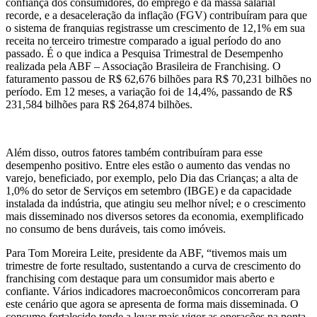
confiança dos consumidores, do emprego e da massa salarial
recorde, e a desaceleração da inflação (FGV) contribuíram para que
o sistema de franquias registrasse um crescimento de 12,1% em sua
receita no terceiro trimestre comparado a igual período do ano
passado. É o que indica a Pesquisa Trimestral de Desempenho
realizada pela ABF – Associação Brasileira de Franchising. O
faturamento passou de R$ 62,676 bilhões para R$ 70,231 bilhões no
período. Em 12 meses, a variação foi de 14,4%, passando de R$
231,584 bilhões para R$ 264,874 bilhões.
Além disso, outros fatores também contribuíram para esse
desempenho positivo. Entre eles estão o aumento das vendas no
varejo, beneficiado, por exemplo, pelo Dia das Crianças; a alta de
1,0% do setor de Serviços em setembro (IBGE) e da capacidade
instalada da indústria, que atingiu seu melhor nível; e o crescimento
mais disseminado nos diversos setores da economia, exemplificado
no consumo de bens duráveis, tais como imóveis.
Para Tom Moreira Leite, presidente da ABF, “tivemos mais um
trimestre de forte resultado, sustentando a curva de crescimento do
franchising com destaque para um consumidor mais aberto e
confiante. Vários indicadores macroeconômicos concorreram para
este cenário que agora se apresenta de forma mais disseminada. O
consumo fortalecido tende a levar mais vigor as operações na ponta