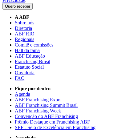
Privacidade
.
Quero receber
A ABF
Sobre nós
Diretoria
ABF RIO
Regionais
Comitê e comissões
Hall da fama
ABF Educação
Franchising Brasil
Estatuto Social
Ouvidoria
FAQ
Fique por dentro
Agenda
ABF Franchising Expo
ABF Franchising Summit Brasil
ABF Franchising Week
Convenção do ABF Franchising
Prêmio Destaque em Franchising ABF
SEF - Selo de Excelência em Franchising
Associado