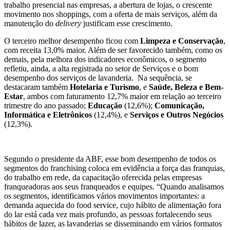
trabalho presencial nas empresas, a abertura de lojas, o crescente
movimento nos shoppings, com a oferta de mais serviços, além da
manutenção do
delivery
justificam esse crescimento.
O terceiro melhor desempenho ficou com
Limpeza e Conservação
,
com receita 13,0% maior. Além de ser favorecido também, como os
demais, pela melhora dos indicadores econômicos, o segmento
refletiu, ainda, a alta registrada no setor de Serviços e o bom
desempenho dos serviços de lavanderia. Na sequência, se
destacaram também
Hotelaria e Turismo
, e
Saúde, Beleza e Bem-
Estar
, ambos com faturamento 12,7% maior em relação ao terceiro
trimestre do ano passado;
Educação
(12,6%);
Comunicação,
Informática e Eletrônicos
(12,4%), e
Serviços e Outros Negócios
(12,3%).
Segundo o presidente da ABF, esse bom desempenho de todos os
segmentos do franchising coloca em evidência a força das franquias,
do trabalho em rede, da capacitação oferecida pelas empresas
franqueadoras aos seus franqueados e equipes. “Quando analisamos
os segmentos, identificamos vários movimentos importantes: a
demanda aquecida do food service, cujo hábito de alimentação fora
do lar está cada vez mais profundo, as pessoas fortalecendo seus
hábitos de lazer, as lavanderias se disseminando em vários formatos