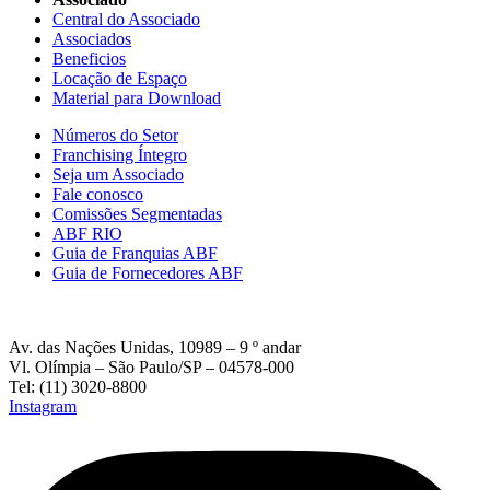
Central do Associado
Associados
Beneficios
Locação de Espaço
Material para Download
Números do Setor
Franchising Íntegro
Seja um Associado
Fale conosco
Comissões Segmentadas
ABF RIO
Guia de Franquias ABF
Guia de Fornecedores ABF
Av. das Nações Unidas, 10989 – 9 º andar
Vl. Olímpia – São Paulo/SP – 04578-000
Tel: (11) 3020-8800
Instagram