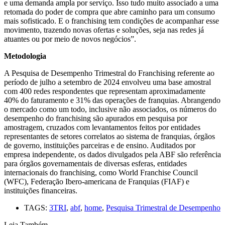
e uma demanda ampla por serviço. Isso tudo muito associado a uma
retomada do poder de compra que abre caminho para um consumo
mais sofisticado. E o franchising tem condições de acompanhar esse
movimento, trazendo novas ofertas e soluções, seja nas redes já
atuantes ou por meio de novos negócios”.
Metodologia
A Pesquisa de Desempenho Trimestral do Franchising referente ao
período de julho a setembro de 2024 envolveu uma base amostral
com 400 redes respondentes que representam aproximadamente
40% do faturamento e 31% das operações de franquias. Abrangendo
o mercado como um todo, inclusive não associados, os números do
desempenho do franchising são apurados em pesquisa por
amostragem, cruzados com levantamentos feitos por entidades
representantes de setores correlatos ao sistema de franquias, órgãos
de governo, instituições parceiras e de ensino. Auditados por
empresa independente, os dados divulgados pela ABF são referência
para órgãos governamentais de diversas esferas, entidades
internacionais do franchising, como World Franchise Council
(WFC), Federação Ibero-americana de Franquias (FIAF) e
instituições financeiras.
TAGS:
3TRI
,
abf
,
home
,
Pesquisa Trimestral de Desempenho
Leia Também