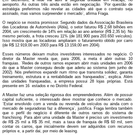
aeroporto. As outras três ainda estão em negociação. `Por questão de
estratégia preferimos não revelar as cidades até que o contrato seja
assinado, mas vamos surpreender o mercado`, afirma Fraga.
O negócio se mostra promissor. Segundo dados da Associação Brasileira
das Locadoras de Automóveis (Abla), o setor faturou R$ 2,68 bilhões em
2004, um crescimento de 14% em relação ao ano anterior (R$ 2,35 bi). No
mesmo período, a frota cresceu 11% (de 181.900 para 203.650 veículos).
Isso mostra que as locadoras ampliaram o faturamento obtido por carro
(de R$ 12.919,00 em 2003 para R$ 13.159,00 em 2004).
Esses números deixam muitos investidores interessados no negócio. O
diretor da Master revela que, para 2006, a meta é abrir outras 10
franquias. `Redes de outros ramos esperam abrir mais unidades em 2006
do que a Master conseguiu desde que aderiu ao sistema (em junho de
2002). Nós preferimos expandir num ritmo que transmita solidez, garanta
treinamento, estrutura e a rentabilidade aos franqueados`, explica. Além
das unidades franqueadas, a empresa possui 28 lojas próprias. Está
presente em 16 estados e no Distrito Federal.
A Master faz uma seleção rigorosa dos empreendedores. Além de possuir
capital suficiente, o interessado deve mostrar que conhece o mercado.
`Estar envolvido com a venda ou revenda de veículos ou ainda com o
mercado de seguradoras faz a diferença`, justifica. Fraga lembra também
que o perfil do negócio é diferente de outros ramos do sistema de
franchising. Para abrir uma unidade da Master é preciso um investimento
de R$ 25 mil a R$ 35 mil, mais a taxa de franquia de R$ 60 mil, sem
contar os carros, que inicialmente devem ser adquiridos com recursos
próprios e, a partir dai, por meio de leasing.