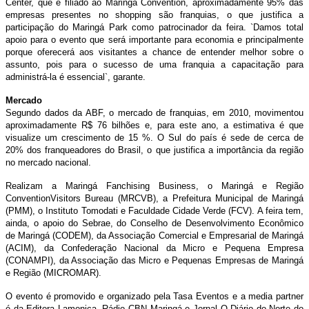
Center, que é filiado ao Maringá Convention, aproximadamente 95% das
empresas presentes no shopping são franquias, o que justifica a
participação do Maringá Park como patrocinador da feira. `Damos total
apoio para o evento que será importante para economia e principalmente
porque oferecerá aos visitantes a chance de entender melhor sobre o
assunto, pois para o sucesso de uma franquia a capacitação para
administrá-la é essencial`, garante.
Mercado
Segundo dados da ABF, o mercado de franquias, em 2010, movimentou
aproximadamente R$ 76 bilhões e, para este ano, a estimativa é que
visualize um crescimento de 15 %. O Sul do país é sede de cerca de
20% dos franqueadores do Brasil, o que justifica a importância da região
no mercado nacional.
Realizam a Maringá Fanchising Business, o Maringá e Região
ConventionVisitors Bureau (MRCVB), a Prefeitura Municipal de Maringá
(PMM), o Instituto Tomodati e Faculdade Cidade Verde (FCV). A feira tem,
ainda, o apoio do Sebrae, do Conselho de Desenvolvimento Econômico
de Maringá (CODEM), da Associação Comercial e Empresarial de Maringá
(ACIM), da Confederação Nacional da Micro e Pequena Empresa
(CONAMPI), da Associação das Micro e Pequenas Empresas de Maringá
e Região (MICROMAR).
O evento é promovido e organizado pela Tasa Eventos e a media partner
é da Editora Lamonica, Rádio CBN Maringá e Jornal O Diário do Norte do