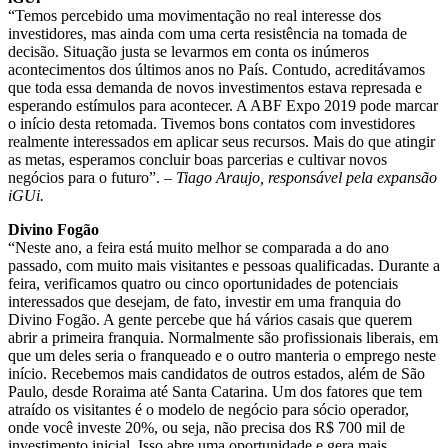
“Temos percebido uma movimentação no real interesse dos
investidores, mas ainda com uma certa resistência na tomada de
decisão. Situação justa se levarmos em conta os inúmeros
acontecimentos dos últimos anos no País. Contudo, acreditávamos
que toda essa demanda de novos investimentos estava represada e
esperando estímulos para acontecer. A ABF Expo 2019 pode marcar
o início desta retomada. Tivemos bons contatos com investidores
realmente interessados em aplicar seus recursos. Mais do que atingir
as metas, esperamos concluir boas parcerias e cultivar novos
negócios para o futuro”. –
Tiago Araujo, responsável pela expansão
iGUi.
Divino Fogão
“Neste ano, a feira está muito melhor se comparada a do ano
passado, com muito mais visitantes e pessoas qualificadas. Durante a
feira, verificamos quatro ou cinco oportunidades de potenciais
interessados que desejam, de fato, investir em uma franquia do
Divino Fogão. A gente percebe que há vários casais que querem
abrir a primeira franquia. Normalmente são profissionais liberais, em
que um deles seria o franqueado e o outro manteria o emprego neste
início. Recebemos mais candidatos de outros estados, além de São
Paulo, desde Roraima até Santa Catarina. Um dos fatores que tem
atraído os visitantes é o modelo de negócio para sócio operador,
onde você investe 20%, ou seja, não precisa dos R$ 700 mil de
investimento inicial. Isso abre uma oportunidade e gera mais