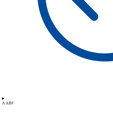
A ABF