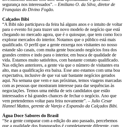
segurança nos interessados”. –
Emiliano O. da Silva, diretor de
Franquias do Divino Fogão.
Calçados Bibi
“A Bibi não participava da feira há alguns anos e o intuito de voltar
para o evento foi para trazer um novo modelo de negócio que está
chegando no mercado agora, que é o quiosque, que tem como foco
explorar mercados do interior. Notamos que o público está mais
qualificado. O perfil que a gente enxerga nos visitantes no nosso
estande são casais, com muita gente buscando negócios fora dos
grandes centros e indo para o interior, em busca de qualidade de
vida. Estamos muito satisfeitos, com bastante contato qualificado.
Nas edições anteriores, a gente via que o número de visitantes era
alto, mas a qualificação era baixa. Esse ano estamos com uma boa
expectativa, inclusive de que vai sair bastante negócios gerados
aqui. Na semana que vem e nas próximas, temos viagens marcadas
com as pessoas que mostraram interesse para dar sequências às
negociações. Temos uma média de seis candidatos que estão
interessados e há grandes chances de fechar o negócio. Ano que
vem pretendemos voltar para feira novamente”. –
Julio Cesar
Hannel Mattos, gerente de Varejo e Expansão da Calçados Bibi.
Água Doce Sabores do Brasil
“Se a gente comparar com a edição do ano passado, percebemos
que a qualidade dos franqueados é completamente diferente, com