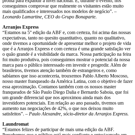
pronta para expandir à nível nacional. E, durante o evento, nós
conseguimos comprovar que realmente os visitantes estão muito
mais qualificados e interessados nos modelos de negócio”. –
Leonardo Lamartine, CEO do Grupo Bonaparte.
Arranjos Express
“Estamos na 5° edição da ABF e, com certeza, foi acima das nossas
expectativas, tanto no quesito quantitativo, quanto no qualitativo,
onde tivemos a oportunidade de apresentar melhor o projeto de vida
que é a Arranjos Express e com certeza é uma grande satisfação ver
o quão grande é a visibilidade da marca. Nossa participação na feira
foi muito produtiva, pois conseguimos mostrar o potencial da nossa
marca para o público interessado em investir e progredir. Além de
brasileiros, tivemos atenção também de estrangeiros e, como
sabíamos que isso aconteceria, trouxemos Pablo Alberto Moscoso,
nosso master franqueado da América Latina, com o objetivo de fazer
essa aproximação. Contamos também com os nossos master
franqueados de São Paulo Diego Dalia e Bernardo Saboia, que foi
um grande diferencial que nos aproximou ainda mais dos
investidores potenciais. Em relação ao ano passado, tivemos um
aumento nas negociações de 42%, o que nos deixou muito
satisfeitos”.
– Paulo Alexandre, sócio-diretor da Arranjos Express.
Laundromat
“Estamos felizes de participar de mais uma edição da ABF.
Percebemos que o público está mais confiante e entusiasmado em