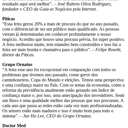
resultado aqui será melhor”. –
José Rubens Oliva Rodrigues,
fundador e CEO da Guia-se Negócios pela Internet.
Piticas
“Essa feira gerou 20% a mais de procura do que no ano passado,
com o diferencial de ser um público mais qualificado. As pessoas
vieram já determinadas em conhecer profundamente o nosso
negócio. Acredito que houve uma procura prévia, foi super positivo.
A feira melhorou muito, tem estandes bem construídos e isso faz a
feira ser mais bonita e chamativa para o público”. –
Felipe Rosetti,
diretor da Piticas.
Grupo Ornatus
“A feira esse ano foi excepcional em comparação com todos os
problemas que tivemos ano passado, como greve dos
caminhoneiros, Copa do Mundo e eleições. Temos uma perspectiva
e uma confiança maior no País. Com os temas da economia, como a
reforma da previdência atualmente estão gerando um índice de
confiança maior e, por isso, uma antecipação dos investidores. Senti
um fluxo e uma qualidade melhor das pessoas que nos procuram. A
cada ano que passa as redes estão cada vez mais profissionalizadas.
Os setores estão mais maduros e isso é muito bom para todo o
sistema”. –
Jae Ho Lee, CEO do Grupo Ornatus.
Doctor Med