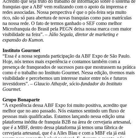
Acredito que seja fruto do trabalho de informação sobre o sistema de
franquias que a ABF vem realizando com o apoio da imprensa e
redes associadas. Nossa perspectiva é que o pós-feira seja muito
rico, não só para abertura de novas franquias como para matrículas
na nossa rede. O fato de termos ganhado o SEF como melhor
Microfranquia do Brasil pela PEGN deixa nossa marca com maior
visibilidade na feira”. –
Júlio Segala, diretor de marketing e
expansão do Kumon.
Instituto Gourmet
“Essa é a nossa segunda participação da ABF Expo de São Paulo.
Hoje, nós temos mais experiência e contamos também com a
presença de franqueados de sucessos para que mostrassem na prática
como é o trabalho no Instituto Gourmet. Nessa edição, tivemos mais
visibilidade e percebemos um interesse maior entre nós e futuros
investidores”.
– Glaucio Athayde, sócio-fundador do Instituto
Gourmet.
Grupo Bonaparte
“A experiência dessa ABF Expo foi muito positiva, acredito que
melhor que no ano passado. Nós estamos sentindo um fluxo de
pessoas mais qualificadas. Estamos lançando nessa edição uma
plataforma inédita de franquia B2B na área de cervejaria artesanal,
que é a MBF, dentro dessa plataforma já temos uma fábrica de
cervejaria artesanal, que é a Alles Blau e com a MBF ela já está