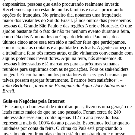
empresários, pessoas que estão procurando realmente investir.
Recebemos aqui no estande muitas famílias e casais procurando
opções de franquias. No primeiro dia, notamos uma frequência
maior dos visitantes do Sul do Brasil, já nos outros dias percebemos
pessoas da Grande São Paulo e das regiões Norte e Nordeste. O que
ajudou bastante foi o fato de não ter nenhum evento durante a feira,
como Dia dos Namorados ou Copa do Mundo. Para nós, dos
últimos cinco anos essa tem sido a melhor feira que participamos,
com relação aos contatos e a qualidade dos leads. A gente começou
a trabalhar a feira três meses atrás, então vínhamos conversando com
alguns potenciais investidores. Aqui na feira, nós atendemos 30
pessoas interessadas e já marcamos para as próximas semanas
reuniões para seguirmos com as negociações. Fora os stakeholders
no geral. Encontramos muitos prestadores de serviços bacanas que
talvez possam agregar futuramente. Estamos bem satisfeitos”. –
Julio Bertolucci, diretor de Franquias da Água Doce Sabores do
Brasil.
Guia-se Negócios pela Internet
“Este ano, no boulevard de microfranquias, tivemos uma geração de
leads muito maior do que no ano passado. Foram cerca de 240
interessados esse ano, contra apenas 112 no ano passado. Isso
representa mais de 100% do ano passado. Esperamos fechar quatro
unidades por conta da feira. O clima do País está propiciando o
investimento em franquias e tudo está demonstrando que o nosso