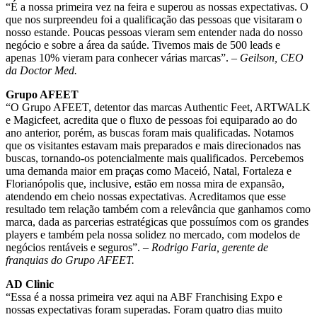
“É a nossa primeira vez na feira e superou as nossas expectativas. O
que nos surpreendeu foi a qualificação das pessoas que visitaram o
nosso estande. Poucas pessoas vieram sem entender nada do nosso
negócio e sobre a área da saúde. Tivemos mais de 500 leads e
apenas 10% vieram para conhecer várias marcas”. –
Geilson, CEO
da Doctor Med.
Grupo AFEET
“O Grupo AFEET, detentor das marcas Authentic Feet, ARTWALK
e Magicfeet, acredita que o fluxo de pessoas foi equiparado ao do
ano anterior, porém, as buscas foram mais qualificadas. Notamos
que os visitantes estavam mais preparados e mais direcionados nas
buscas, tornando-os potencialmente mais qualificados. Percebemos
uma demanda maior em praças como Maceió, Natal, Fortaleza e
Florianópolis que, inclusive, estão em nossa mira de expansão,
atendendo em cheio nossas expectativas. Acreditamos que esse
resultado tem relação também com a relevância que ganhamos como
marca, dada as parcerias estratégicas que possuímos com os grandes
players e também pela nossa solidez no mercado, com modelos de
negócios rentáveis e seguros”. –
Rodrigo Faria, gerente de
franquias do Grupo AFEET.
AD Clinic
“Essa é a nossa primeira vez aqui na ABF Franchising Expo e
nossas expectativas foram superadas. Foram quatro dias muito