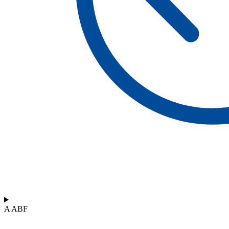
A ABF