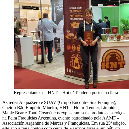
Representantes da HNT – Hot n’ Tender a postos na feira
As redes AcquaZero e SUAV (Grupo Encontre Sua Franquia),
Cheirin Bão Empório Mineiro, HNT – Hot n’ Tender, Limpidus,
Maple Bear e Touti Cosméticos expuseram seus produtos e serviços
na Feira Fraquícias Argentina, evento patrocinado pela AAMF –
Associación Argentina de Marcas y Franquícias. Em sua 25ª edição,
este ano a feira contou com cerca de 70 expositores e um público