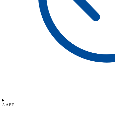
A ABF