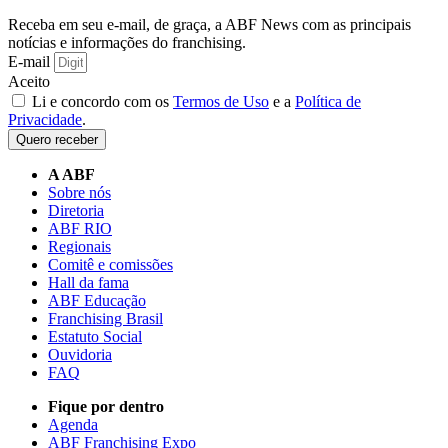
Receba em seu e-mail, de graça, a ABF News com as principais
notícias e informações do franchising.
E-mail
Aceito
Li e concordo com os
Termos de Uso
e a
Política de
Privacidade
.
Quero receber
A ABF
Sobre nós
Diretoria
ABF RIO
Regionais
Comitê e comissões
Hall da fama
ABF Educação
Franchising Brasil
Estatuto Social
Ouvidoria
FAQ
Fique por dentro
Agenda
ABF Franchising Expo