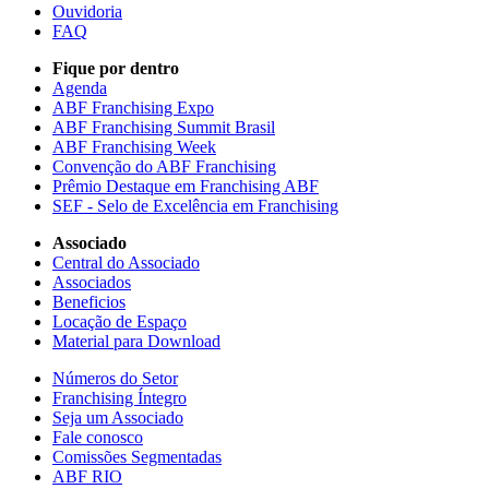
Ouvidoria
FAQ
Fique por dentro
Agenda
ABF Franchising Expo
ABF Franchising Summit Brasil
ABF Franchising Week
Convenção do ABF Franchising
Prêmio Destaque em Franchising ABF
SEF - Selo de Excelência em Franchising
Associado
Central do Associado
Associados
Beneficios
Locação de Espaço
Material para Download
Números do Setor
Franchising Íntegro
Seja um Associado
Fale conosco
Comissões Segmentadas
ABF RIO