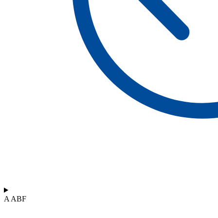
A ABF