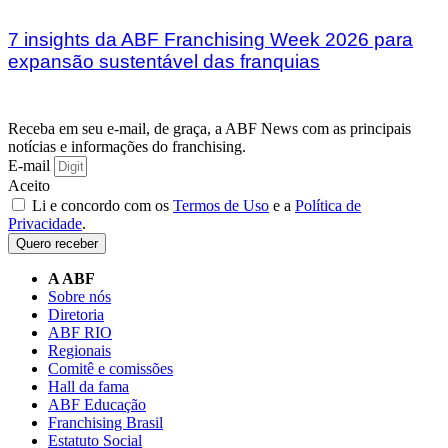
7 insights da ABF Franchising Week 2026 para
expansão sustentável das franquias
Receba em seu e-mail, de graça, a ABF News com as principais
notícias e informações do franchising.
E-mail
Aceito
Li e concordo com os
Termos de Uso
e a
Política de
Privacidade
.
Quero receber
A ABF
Sobre nós
Diretoria
ABF RIO
Regionais
Comitê e comissões
Hall da fama
ABF Educação
Franchising Brasil
Estatuto Social