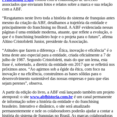
associados que enviaram fotos e relatos sobre a marca e sua relação
com a ABF.
“Resgatamos neste livro toda a história do sistema de franquias antes
mesmo da criação da ABF, detalhamos a trajetória da entidade e
principalmente do franchising no Brasil. A ABF evidenciada nessas
páginas é uma entidade moderna, atuante, que reflete a evolução, o
que é o franchising brasileiro hoje e o projeta para o futuro”, afirma
Altino Cristofoletti Junior, presidente da Associação.
“Atitudes que fazem a diferença – Ética, inovação e eficiência” é o
lema deste ano especial para a entidade, criada oficialmente a 7 de
julho de 1987. Segundo Cristofoletti, mais do que um lema, esta
frase é, sobretudo, a diretriz da entidade em 2017 que se refletirá nos
próximos anos. “Ao agirmos sob a égide da ética, com foco na
inovação e na eficiência, construímos as bases sólidas para o
desenvolvimento sustentável das nossas empresas e para que elas
sejam perenes”, observa.
A partir da edição do livro, a ABF está lançando também um projeto
atemporal: o site
www.abfhistoria.com.br
é um canal permanente
de informação sobre a história da entidade e do franchising
brasileiro. Interativo e dinâmico, o site será atualizado
permanentemente e nele os colaboradores poderão ajudar a contar a
história do sistema de franquias no Brasil. As marcas colaboradoras