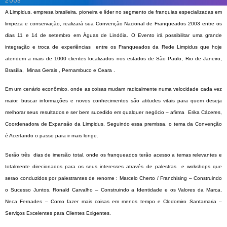
2003
A Limpidus, empresa brasileira, pioneira e líder no segmento de franquias especializadas em
limpeza e conservação, realizará sua Convenção Nacional de Franqueados 2003 entre os
dias 11 e 14 de setembro em Àguas de Lindóia. O Evento irá possibilitar uma grande
integração
e troca de experiências
entre os Franqueados da Rede
Limpidus
que hoje
atendem a mais de 1000 clientes localizados nos estados de
São Paulo, Rio de Janeiro,
Brasília,
Minas Gerais , Pernambuco e Ceara .
Em um cenário econômico, onde as coisas mudam radicalmente numa velocidade cada vez
maior, buscar informações e novos conhecimentos são atitudes vitais para quem deseja
melhorar seus resultados e ser bem sucedido em qualquer negócio – afirma
Erika Cáceres,
Coordenadora de Expansão da Limpidus. S
eguindo essa premissa
,
o tema da Convenção
é Acertando o passo para ir mais longe.
Serão
três
dias de imersão total, onde os franqueados terão acesso a temas relevantes e
totalmente direcionados para os seus interesses através de palestras
e wokshops que
serao conduzidos por palestrantes de renome
: Marcelo Cherto / Franchising – Construindo
o Sucesso Juntos, Ronald Carvalho – Construindo a Identidade e os Valores da Marca,
Neca Fernades – Como fazer mais coisas em menos tempo e Clodomiro Santamaria –
Serviços Excelentes para Clientes Exigentes.