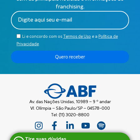
franchising.
Li e concordo com os
Termos de Uso
e a
Política de
Privacidade
.
Quero receber
Av. das Nações Unidas, 10989 – 9 º andar
Vl. Olímpia – São Paulo/SP – 04578-000
Tel: (11) 3020-8800
Tire suas dúvidas