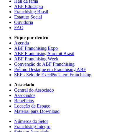
Hall da fama
ABF Educação
Franchising Brasil
Estatuto Social
Ouvidoria
FAQ
Fique por dentro
Agenda
ABF Franchising Expo
ABF Franchising Summit Brasil
ABF Franchising Week
Convenção do ABF Franchising
Prêmio Destaque em Franchising ABF
SEF - Selo de Excelência em Franchising
Associado
Central do Associado
Associados
Beneficios
Locação de Espaço
Material para Download
Números do Setor
Franchising Íntegro
Seja um Associado