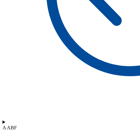
A ABF