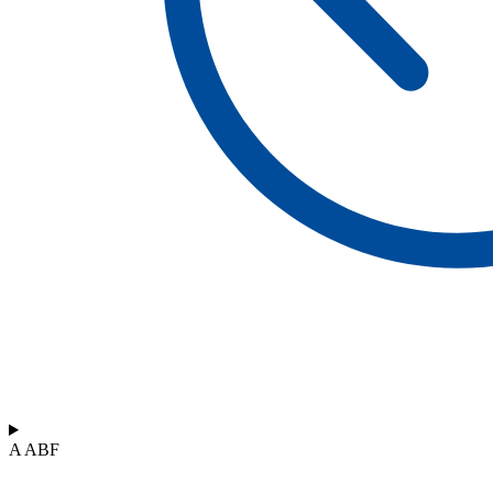
A ABF