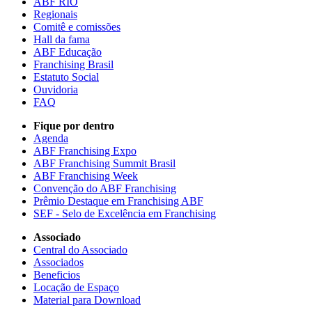
ABF RIO
Regionais
Comitê e comissões
Hall da fama
ABF Educação
Franchising Brasil
Estatuto Social
Ouvidoria
FAQ
Fique por dentro
Agenda
ABF Franchising Expo
ABF Franchising Summit Brasil
ABF Franchising Week
Convenção do ABF Franchising
Prêmio Destaque em Franchising ABF
SEF - Selo de Excelência em Franchising
Associado
Central do Associado
Associados
Beneficios
Locação de Espaço
Material para Download