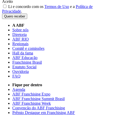
Aceito
Li e concordo com os
Termos de Uso
e a
Política de
Privacidade
.
Quero receber
A ABF
Sobre nós
Diretoria
ABF RIO
Regionais
Comitê e comissões
Hall da fama
ABF Educação
Franchising Brasil
Estatuto Social
Ouvidoria
FAQ
Fique por dentro
Agenda
ABF Franchising Expo
ABF Franchising Summit Brasil
ABF Franchising Week
Convenção do ABF Franchising
Prêmio Destaque em Franchising ABF