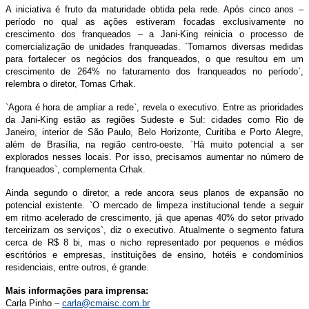
A iniciativa é fruto da maturidade obtida pela rede. Após cinco anos –
período no qual as ações estiveram focadas exclusivamente no
crescimento dos franqueados – a Jani-King reinicia o processo de
comercialização de unidades franqueadas. `Tomamos diversas medidas
para fortalecer os negócios dos franqueados, o que resultou em um
crescimento de 264% no faturamento dos franqueados no período`,
relembra o diretor, Tomas Crhak.
`Agora é hora de ampliar a rede`, revela o executivo. Entre as prioridades
da Jani-King estão as regiões Sudeste e Sul: cidades como Rio de
Janeiro, interior de São Paulo, Belo Horizonte, Curitiba e Porto Alegre,
além de Brasília, na região centro-oeste. `Há muito potencial a ser
explorados nesses locais. Por isso, precisamos aumentar no número de
franqueados`, complementa Crhak.
Ainda segundo o diretor, a rede ancora seus planos de expansão no
potencial existente. `O mercado de limpeza institucional tende a seguir
em ritmo acelerado de crescimento, já que apenas 40% do setor privado
terceirizam os serviços`, diz o executivo. Atualmente o segmento fatura
cerca de R$ 8 bi, mas o nicho representado por pequenos e médios
escritórios e empresas, instituições de ensino, hotéis e condomínios
residenciais, entre outros, é grande.
Mais informações para imprensa:
Carla Pinho –
carla@cmaisc.com.br