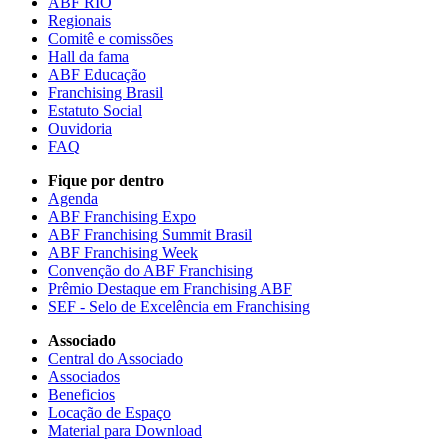
ABF RIO
Regionais
Comitê e comissões
Hall da fama
ABF Educação
Franchising Brasil
Estatuto Social
Ouvidoria
FAQ
Fique por dentro
Agenda
ABF Franchising Expo
ABF Franchising Summit Brasil
ABF Franchising Week
Convenção do ABF Franchising
Prêmio Destaque em Franchising ABF
SEF - Selo de Excelência em Franchising
Associado
Central do Associado
Associados
Beneficios
Locação de Espaço
Material para Download