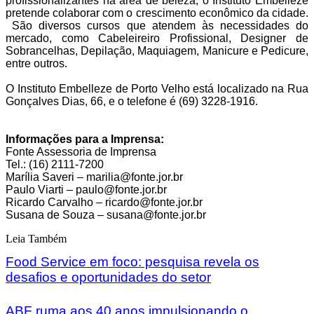
profissionalizantes na área de beleza, o Instituto Embelleze
pretende colaborar com o crescimento econômico da cidade.
São diversos cursos que atendem às necessidades do
mercado, como Cabeleireiro Profissional, Designer de
Sobrancelhas, Depilação, Maquiagem, Manicure e Pedicure,
entre outros.
O Instituto Embelleze de Porto Velho está localizado na Rua
Gonçalves Dias, 66, e o telefone é (69) 3228-1916.
Informações para a Imprensa:
Fonte Assessoria de Imprensa
Tel.: (16) 2111-7200
Marília Saveri – marilia@fonte.jor.br
Paulo Viarti – paulo@fonte.jor.br
Ricardo Carvalho – ricardo@fonte.jor.br
Susana de Souza – susana@fonte.jor.br
Leia Também
Food Service em foco: pesquisa revela os
desafios e oportunidades do setor
ABF ruma aos 40 anos impulsionando o