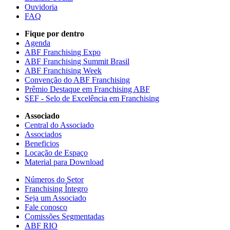
Ouvidoria
FAQ
Fique por dentro
Agenda
ABF Franchising Expo
ABF Franchising Summit Brasil
ABF Franchising Week
Convenção do ABF Franchising
Prêmio Destaque em Franchising ABF
SEF - Selo de Excelência em Franchising
Associado
Central do Associado
Associados
Beneficios
Locação de Espaço
Material para Download
Números do Setor
Franchising Íntegro
Seja um Associado
Fale conosco
Comissões Segmentadas
ABF RIO