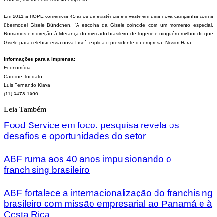
Em 2011 a HOPE comemora 45 anos de existência e investe em uma nova campanha com a
übermodel Gisele Bündchen. `A escolha da Gisele coincide com um momento especial.
Rumamos em direção à liderança do mercado brasileiro de lingerie e ninguém melhor do que
Gisele para celebrar essa nova fase`, explica o presidente da empresa, Nissim Hara.
Informações para a imprensa:
Economídia
Caroline Tondato
Luis Fernando Klava
(11) 3473-1060
Leia Também
Food Service em foco: pesquisa revela os
desafios e oportunidades do setor
ABF ruma aos 40 anos impulsionando o
franchising brasileiro
ABF fortalece a internacionalização do franchising
brasileiro com missão empresarial ao Panamá e à
Costa Rica