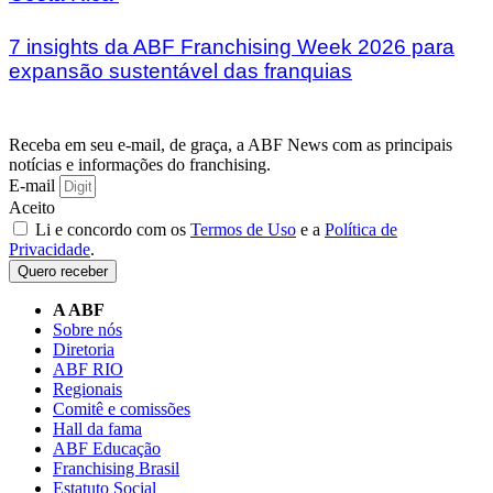
7 insights da ABF Franchising Week 2026 para
expansão sustentável das franquias
Receba em seu e-mail, de graça, a ABF News com as principais
notícias e informações do franchising.
E-mail
Aceito
Li e concordo com os
Termos de Uso
e a
Política de
Privacidade
.
Quero receber
A ABF
Sobre nós
Diretoria
ABF RIO
Regionais
Comitê e comissões
Hall da fama
ABF Educação
Franchising Brasil
Estatuto Social