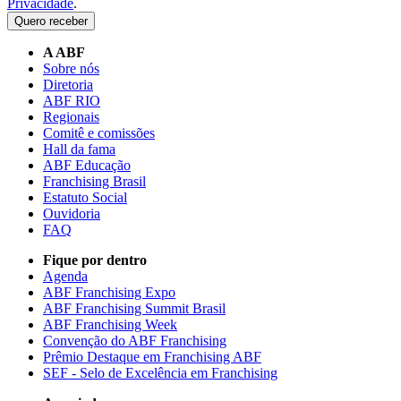
Privacidade
.
Quero receber
A ABF
Sobre nós
Diretoria
ABF RIO
Regionais
Comitê e comissões
Hall da fama
ABF Educação
Franchising Brasil
Estatuto Social
Ouvidoria
FAQ
Fique por dentro
Agenda
ABF Franchising Expo
ABF Franchising Summit Brasil
ABF Franchising Week
Convenção do ABF Franchising
Prêmio Destaque em Franchising ABF
SEF - Selo de Excelência em Franchising