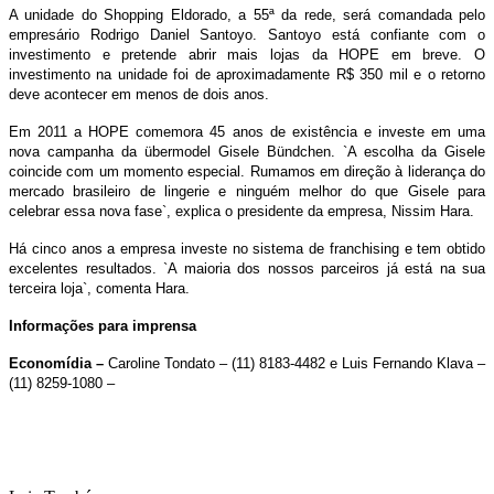
A unidade do Shopping Eldorado, a 55ª da rede, será comandada pelo
empresário Rodrigo Daniel Santoyo.
Santoyo está confiante com o
investimento e pretende abrir mais lojas da HOPE em breve. O
investimento na unidade foi de aproximadamente R$ 350 mil e o retorno
deve acontecer em menos de dois anos.
Em 2011 a HOPE comemora 45 anos de existência e investe em uma
nova campanha da übermodel Gisele Bündchen. `A escolha da Gisele
coincide com um momento especial. Rumamos em direção à liderança do
mercado brasileiro de lingerie e ninguém melhor do que Gisele para
celebrar essa nova fase`, explica o presidente da empresa, Nissim Hara.
Há cinco anos a empresa investe no sistema de franchising e tem obtido
excelentes resultados. `A maioria dos nossos parceiros já está na sua
terceira loja`, comenta Hara.
Informações para imprensa
Economídia –
Caroline Tondato – (11) 8183-4482 e
Luis Fernando Klava –
(11) 8259-1080 –