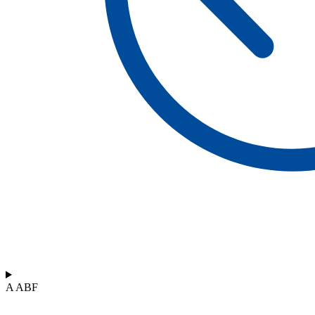
A ABF