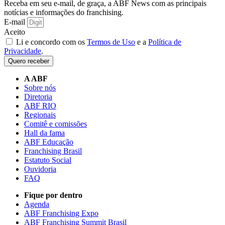
Receba em seu e-mail, de graça, a ABF News com as principais
notícias e informações do franchising.
E-mail
Aceito
Li e concordo com os
Termos de Uso
e a
Política de
Privacidade
.
Quero receber
A ABF
Sobre nós
Diretoria
ABF RIO
Regionais
Comitê e comissões
Hall da fama
ABF Educação
Franchising Brasil
Estatuto Social
Ouvidoria
FAQ
Fique por dentro
Agenda
ABF Franchising Expo
ABF Franchising Summit Brasil