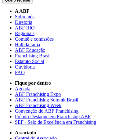
Quero receber
A ABF
Sobre nós
Diretoria
ABF RIO
Regionais
Comitê e comissões
Hall da fama
ABF Educação
Franchising Brasil
Estatuto Social
Ouvidoria
FAQ
Fique por dentro
Agenda
ABF Franchising Expo
ABF Franchising Summit Brasil
ABF Franchising Week
Convenção do ABF Franchising
Prêmio Destaque em Franchising ABF
SEF - Selo de Excelência em Franchising
Associado
Central do Associado