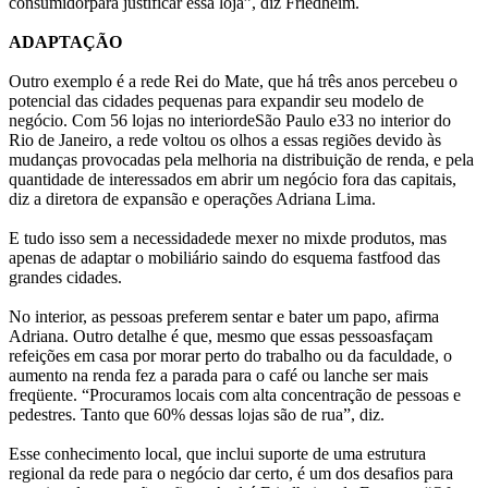
consumidorpara justificar essa loja”, diz Friedheim.
ADAPTAÇÃO
Outro exemplo é a rede Rei do Mate, que há três anos percebeu o
potencial das cidades pequenas para expandir seu modelo de
negócio. Com 56 lojas no interiordeSão Paulo e33 no interior do
Rio de Janeiro, a rede voltou os olhos a essas regiões devido às
mudanças provocadas pela melhoria na distribuição de renda, e pela
quantidade de interessados em abrir um negócio fora das capitais,
diz a diretora de expansão e operações Adriana Lima.
E tudo isso sem a necessidadede mexer no mixde produtos, mas
apenas de adaptar o mobiliário saindo do esquema fastfood das
grandes cidades.
No interior, as pessoas preferem sentar e bater um papo, afirma
Adriana. Outro detalhe é que, mesmo que essas pessoasfaçam
refeições em casa por morar perto do trabalho ou da faculdade, o
aumento na renda fez a parada para o café ou lanche ser mais
freqüente. “Procuramos locais com alta concentração de pessoas e
pedestres. Tanto que 60% dessas lojas são de rua”, diz.
Esse conhecimento local, que inclui suporte de uma estrutura
regional da rede para o negócio dar certo, é um dos desafios para