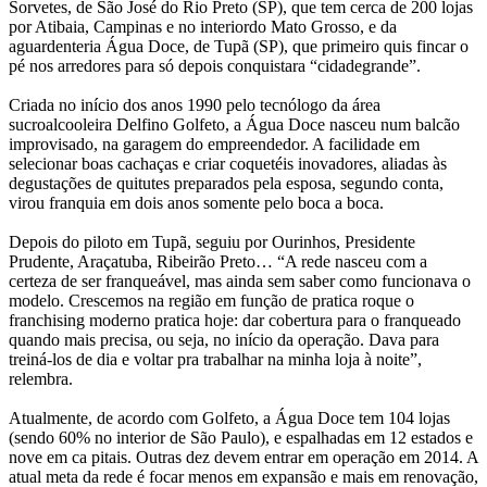
Sorvetes, de São José do Rio Preto (SP), que tem cerca de 200 lojas
por Atibaia, Campinas e no interiordo Mato Grosso, e da
aguardenteria Água Doce, de Tupã (SP), que primeiro quis fincar o
pé nos arredores para só depois conquistara “cidadegrande”.
Criada no início dos anos 1990 pelo tecnólogo da área
sucroalcooleira Delfino Golfeto, a Água Doce nasceu num balcão
improvisado, na garagem do empreendedor. A facilidade em
selecionar boas cachaças e criar coquetéis inovadores, aliadas às
degustações de quitutes preparados pela esposa, segundo conta,
virou franquia em dois anos somente pelo boca a boca.
Depois do piloto em Tupã, seguiu por Ourinhos, Presidente
Prudente, Araçatuba, Ribeirão Preto… “A rede nasceu com a
certeza de ser franqueável, mas ainda sem saber como funcionava o
modelo. Crescemos na região em função de pratica roque o
franchising moderno pratica hoje: dar cobertura para o franqueado
quando mais precisa, ou seja, no início da operação. Dava para
treiná-los de dia e voltar pra trabalhar na minha loja à noite”,
relembra.
Atualmente, de acordo com Golfeto, a Água Doce tem 104 lojas
(sendo 60% no interior de São Paulo), e espalhadas em 12 estados e
nove em ca pitais. Outras dez devem entrar em operação em 2014. A
atual meta da rede é focar menos em expansão e mais em renovação,