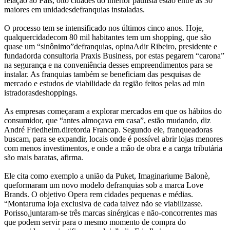
relação ao País, oito cidades do interior paulista estão entre as 30
maiores em unidadesdefranquias instaladas.
O processo tem se intensificado nos últimos cinco anos. Hoje,
qualquercidadecom 80 mil habitantes tem um shopping, que são
quase um “sinônimo”defranquias, opinaAdir Ribeiro, presidente e
fundadorda consultoria Praxis Business, por estas pegarem “carona”
na segurança e na conveniência desses empreendimentos para se
instalar. As franquias também se beneficiam das pesquisas de
mercado e estudos de viabilidade da região feitos pelas ad min
istradorasdeshoppings.
As empresas começaram a explorar mercados em que os hábitos do
consumidor, que “antes almoçava em casa”, estão mudando, diz
André Friedheim.diretorda Francap. Segundo ele, franqueadoras
buscam, para se expandir, locais onde é possível abrir lojas menores
com menos investimentos, e onde a mão de obra e a carga tributária
são mais baratas, afirma.
Ele cita como exemplo a união da Puket, Imaginariume Balonè,
queformaram um novo modelo defranquias sob a marca Love
Brands. O objetivo Opera rem cidades pequenas e médias.
“Montaruma loja exclusiva de cada talvez não se viabilizasse.
Porisso,juntaram-se três marcas sinérgicas e não-concorrentes mas
que podem servir para o mesmo momento de compra do