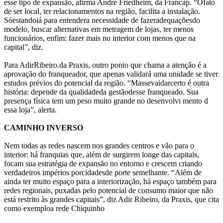
esse tipo de expansão, afirma André Friedheim, da Francap. “Ofato
de ser local, ter relacionamentos na região, facilita a instalação.
Sóestandoiá para entendera necessidade de fazeradequaçõesdo
modelo, buscar alternativas em metragem de lojas, ter menos
funcionários, enfim: fazer mais no interior com menos que na
capital”, diz.
Para AdirRibeiro.da Praxis, outro ponto que chama a atenção é a
aprovação do franqueador, que apenas validará uma unidade se tiver
estudos prévios do potencial da região. “Massevaidarcerto é outra
história: depende da qualidadeda gestãodesse franqueado. Sua
presença física tem um peso muito grande no desenvolvi mento d
essa loja”, alerta.
CAMINHO INVERSO
Nem todas as redes nascem nos grandes centros e vão para o
interior: há franquias que, além de surgirem longe das capitais,
focam sua estratégia de expansão no entorno e crescem criando
verdadeiros impérios porcidadesde porte semelhante. “Além de
ainda ter muito espaço para a interiorização, há espaço também para
redes regionais, puxadas pelo potencial de consumo maior que não
está restrito às grandes capitais”, diz Adir Ribeiro, da Praxis, que cita
como exemploa rede Chiquinho