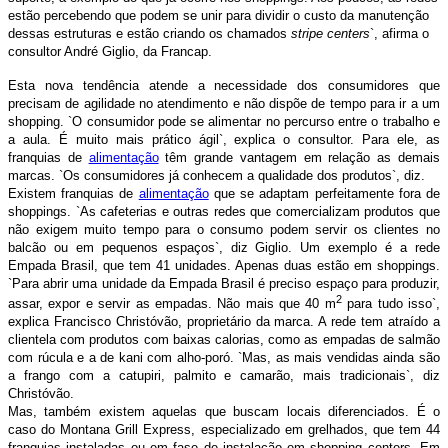
estão percebendo que podem se unir para dividir o custo da manutenção
dessas estruturas e estão criando os chamados
stripe centers
`, afirma o
consultor André Giglio, da Francap.
Esta nova tendência atende a necessidade dos consumidores que
precisam de agilidade no atendimento e não dispõe de tempo para ir a um
shopping. `O consumidor pode se alimentar no percurso entre o trabalho e
a aula. É muito mais prático ágil`, explica o consultor. Para ele, as
franquias de
alimentação
têm grande vantagem em relação as demais
marcas. `Os consumidores já conhecem a qualidade dos produtos`, diz.
Existem franquias de
alimentação
que se adaptam perfeitamente fora de
shoppings. `As cafeterias e outras redes que comercializam produtos que
não exigem muito tempo para o consumo podem servir os clientes no
balcão ou em pequenos espaços`, diz Giglio. Um exemplo é a rede
Empada Brasil, que tem 41 unidades. Apenas duas estão em shoppings.
`Para abrir uma unidade da Empada Brasil é preciso espaço para produzir,
2
assar, expor e servir as empadas. Não mais que 40 m
para tudo isso`,
explica Francisco Christóvão, proprietário da marca. A rede tem atraído a
clientela com produtos com baixas calorias, como as empadas de salmão
com rúcula e a de kani com alho-poró. `Mas, as mais vendidas ainda são
a frango com a catupiri, palmito e camarão, mais tradicionais`, diz
Christóvão.
Mas, também existem aquelas que buscam locais diferenciados. É o
caso do Montana Grill Express, especializado em grelhados, que tem 44
franquias instaladas ou em fase de instalação em shopping centers. Em