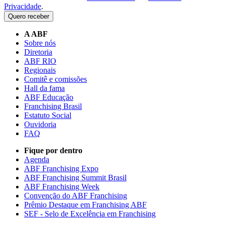
Privacidade
.
Quero receber
A ABF
Sobre nós
Diretoria
ABF RIO
Regionais
Comitê e comissões
Hall da fama
ABF Educação
Franchising Brasil
Estatuto Social
Ouvidoria
FAQ
Fique por dentro
Agenda
ABF Franchising Expo
ABF Franchising Summit Brasil
ABF Franchising Week
Convenção do ABF Franchising
Prêmio Destaque em Franchising ABF
SEF - Selo de Excelência em Franchising