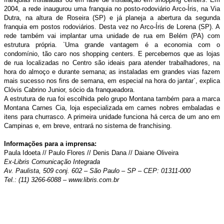
2004, a rede inaugurou uma franquia no posto-rodoviário Arco-Íris, na Via
Dutra, na altura de Roseira (SP) e já planeja a abertura da segunda
franquia em postos rodoviários. Desta vez no Arco-Íris de Lorena (SP). A
rede também vai implantar uma unidade de rua em Belém (PA) com
estrutura própria. `Uma grande vantagem é a economia com o
condomínio, tão caro nos shopping centers. E percebemos que as lojas
de rua localizadas no Centro são ideais para atender trabalhadores, na
hora do almoço e durante semana; as instaladas em grandes vias fazem
mais sucesso nos fins de semana, em especial na hora do jantar`, explica
Clóvis Cabrino Junior, sócio da franqueadora.
A estrutura de rua foi escolhida pelo grupo Montana também para a marca
Montana Carnes Cia, loja especializada em carnes nobres embaladas e
itens para churrasco. A primeira unidade funciona há cerca de um ano em
Campinas e, em breve, entrará no sistema de franchising.
Informações para a imprensa:
Paula Idoeta // Paulo Flores // Denis Dana // Daiane Oliveira
Ex-Libris Comunicação Integrada
Av. Paulista, 509 conj. 602 – São Paulo – SP – CEP: 01311-000
Tel.: (11) 3266-6088 – www.libris.com.br