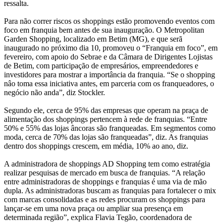
ressalta.
Para não correr riscos os shoppings estão promovendo eventos com
foco em franquia bem antes de sua inauguração. O Metropolitan
Garden Shopping, localizado em Betim (MG), e que serã
inaugurado no próximo dia 10, promoveu o “Franquia em foco”, em
fevereiro, com apoio do Sebrae e da Câmara de Dirigentes Lojistas
de Betim, com participação de empresários, empreendedores e
investidores para mostrar a importância da franquia. “Se o shopping
nâo toma essa iniciativa antes, em parceria com os franqueadores, o
negócio não anda”, diz Stockler.
Segundo ele, cerca de 95% das empresas que operam na praça de
alimentação dos shoppings pertencem à rede de franquias. “Entre
50% e 55% das lojas âncoras são franqueadas. Em segmentos como
moda, cerca de 70% das lojas são franqueadas”, diz. As franquias
dentro dos shoppings crescem, em média, 10% ao ano, diz.
A administradora de shoppings AD Shopping tem como estratégia
realizar pesquisas de mercado em busca de franquias. “A relação
entre administradoras de shoppings e franquias é uma via de mão
dupla. As administradoras buscam as franquias para fortalecer o mix
com marcas consolidadas e as redes procuram os shoppings para
lançar-se em uma nova praça ou ampliar sua presença em
determinada região”, explica Flavia Tegão, coordenadora de