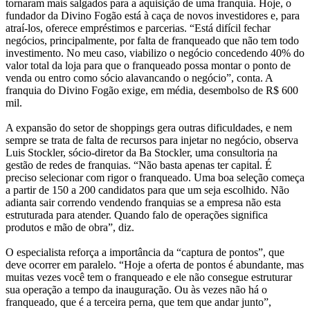
tornaram mais salgados para a aquisição de uma franquia. Hoje, o
fundador da Divino Fogão está à caça de novos investidores e, para
atraí-los, oferece empréstimos e parcerias. “Está difícil fechar
negócios, principalmente, por falta de franqueado que não tem todo
investimento. No meu caso, viabilizo o negócio concedendo 40% do
valor total da loja para que o franqueado possa montar o ponto de
venda ou entro como sócio alavancando o negócio”, conta. A
franquia do Divino Fogão exige, em média, desembolso de R$ 600
mil.
A expansão do setor de shoppings gera outras dificuldades, e nem
sempre se trata de falta de recursos para injetar no negócio, observa
Luis Stockler, sócio-diretor da Ba Stockler, uma consultoria na
gestão de redes de franquias. “Não basta apenas ter capital. É
preciso selecionar com rigor o franqueado. Uma boa seleção começa
a partir de 150 a 200 candidatos para que um seja escolhido. Não
adianta sair correndo vendendo franquias se a empresa não esta
estruturada para atender. Quando falo de operações significa
produtos e mão de obra”, diz.
O especialista reforça a importância da “captura de pontos”, que
deve ocorrer em paralelo. “Hoje a oferta de pontos é abundante, mas
muitas vezes você tem o franqueado e ele não consegue estruturar
sua operação a tempo da inauguração. Ou às vezes não há o
franqueado, que é a terceira perna, que tem que andar junto”,