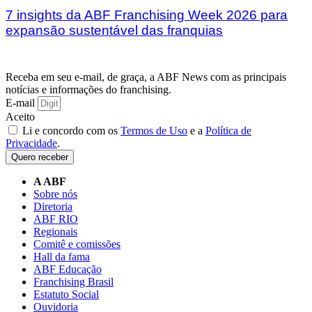
7 insights da ABF Franchising Week 2026 para
expansão sustentável das franquias
Receba em seu e-mail, de graça, a ABF News com as principais
notícias e informações do franchising.
E-mail
Aceito
Li e concordo com os
Termos de Uso
e a
Política de
Privacidade
.
Quero receber
A ABF
Sobre nós
Diretoria
ABF RIO
Regionais
Comitê e comissões
Hall da fama
ABF Educação
Franchising Brasil
Estatuto Social
Ouvidoria