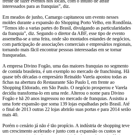
frente de fazer eventos nos locais, com o intuito de atrair
interessados para as franquias”, diz.
Em meados de junho, Camargo capitaneou um evento nesses
moldes durante a expansão do Shopping Porto Velho, em Rondônia.
“Temos ido a varias partes do Brasil, divulgando as particularidades
da franquia”, diz. Segundo o diretor da ABF, esse tipo de evento
assemelha-se a uma feira, onde são montados estandes de negócios,
com participação de associações comerciais e empresários regionais,
tornando mais fãcil encontrar pessoas interessadas em se tornar
franqueadas.
A empresa Divino Fogão, uma das maiores franquias no segmento
de comida brasileira, é um exemplo no mercado de franchising. Hã
quase três décadas o empresário Reinaldo Varela apostou todas as
fichas na abertura do Restaurante São Paulo I, em frente ao
Shopping Eldorado, em São Paulo. O negócio prosperou e Varela
decidiu transforma-lo em uma rede. Alterou o nome para Divino
Fogão e hã 20 anos ingressou no mercado de franquias. Assistiu a
uma forte expansão que soma 139 lojas espalhadas pelo Brasil. Até
o final de 2013 outras 22 lojas abrirão suas portas e para 2014 serão
mais 40.
Porém o cenário já não é tão propício. A indústria de shopping teve
um crescimento acelerado e junto com a expansão os custos se