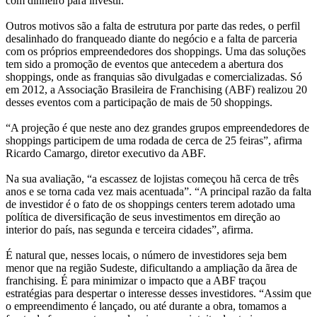
com dinheiro para investir.
Outros motivos são a falta de estrutura por parte das redes, o perfil
desalinhado do franqueado diante do negócio e a falta de parceria
com os próprios empreendedores dos shoppings. Uma das soluções
tem sido a promoção de eventos que antecedem a abertura dos
shoppings, onde as franquias são divulgadas e comercializadas. Só
em 2012, a Associação Brasileira de Franchising (ABF) realizou 20
desses eventos com a participação de mais de 50 shoppings.
“A projeção é que neste ano dez grandes grupos empreendedores de
shoppings participem de uma rodada de cerca de 25 feiras”, afirma
Ricardo Camargo, diretor executivo da ABF.
Na sua avaliação, “a escassez de lojistas começou hã cerca de três
anos e se torna cada vez mais acentuada”. “A principal razão da falta
de investidor é o fato de os shoppings centers terem adotado uma
política de diversificação de seus investimentos em direção ao
interior do país, nas segunda e terceira cidades”, afirma.
É natural que, nesses locais, o número de investidores seja bem
menor que na região Sudeste, dificultando a ampliação da ãrea de
franchising. É para minimizar o impacto que a ABF traçou
estratégias para despertar o interesse desses investidores. “Assim que
o empreendimento é lançado, ou até durante a obra, tomamos a