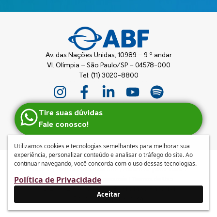
Av. das Nações Unidas, 10989 – 9 º andar
Vl. Olímpia – São Paulo/SP – 04578-000
Tel: (11) 3020-8800
Tire suas dúvidas
Fale conosco!
Utilizamos cookies e tecnologias semelhantes para melhorar sua
experiência, personalizar conteúdo e analisar o tráfego do site. Ao
continuar navegando, você concorda com o uso dessas tecnologias.
Anuncie
|
Guia de Franquias ABF
|
Política de privacidade e
Política de Privacidade
tratamento de dados pessoais
|
Termos de Uso
© 2026 – ABF | Associação Brasileira de Franchising
Aceitar
Desenvolvido por
mufasa