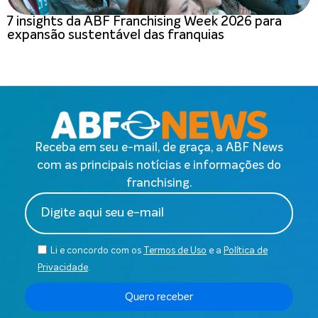
7 insights da ABF Franchising Week 2026 para
expansão sustentável das franquias
Receba em seu e-mail, de graça, a ABF News
com as principais notícias e informações do
franchising.
Li e concordo com os
Termos de Uso
e a
Política de
Privacidade
.
Quero receber