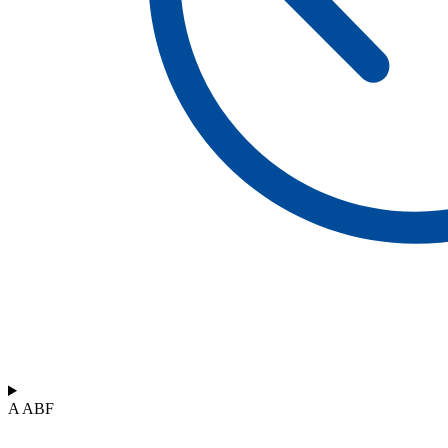
A ABF