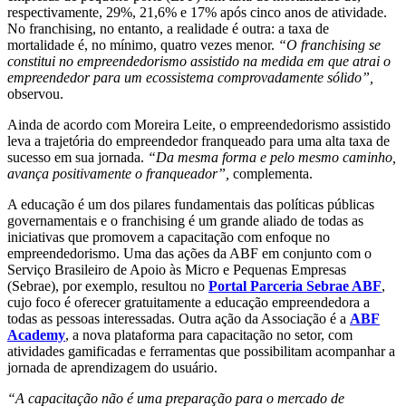
respectivamente, 29%, 21,6% e 17% após cinco anos de atividade.
No franchising, no entanto, a realidade é outra: a taxa de
mortalidade é, no mínimo, quatro vezes menor.
“O franchising se
constitui no empreendedorismo assistido na medida em que atrai o
empreendedor para um ecossistema comprovadamente sólido”,
observou.
Ainda de acordo com Moreira Leite, o empreendedorismo assistido
leva a trajetória do empreendedor franqueado para uma alta taxa de
sucesso em sua jornada.
“Da mesma forma e pelo mesmo caminho,
avança positivamente o franqueador”,
complementa.
A educação é um dos pilares fundamentais das políticas públicas
governamentais e o franchising é um grande aliado de todas as
iniciativas que promovem a capacitação com enfoque no
empreendedorismo. Uma das ações da ABF em conjunto com o
Serviço Brasileiro de Apoio às Micro e Pequenas Empresas
(Sebrae), por exemplo, resultou no
Portal Parceria Sebrae ABF
,
cujo foco é oferecer gratuitamente a educação empreendedora a
todas as pessoas interessadas. Outra ação da Associação é a
ABF
Academy
, a nova plataforma para capacitação no setor, com
atividades gamificadas e ferramentas que possibilitam acompanhar a
jornada de aprendizagem do usuário.
“A capacitação não é uma preparação para o mercado de