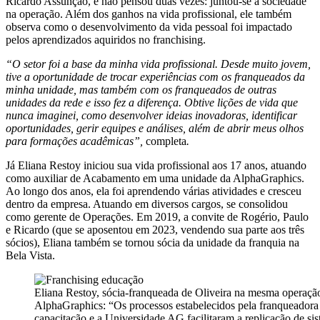
Ricardo Assunção, e não pensou duas vezes: juntou-se à sociedade
na operação. Além dos ganhos na vida profissional, ele também
observa como o desenvolvimento da vida pessoal foi impactado
pelos aprendizados aquiridos no franchising.
“O setor foi a base da minha vida profissional. Desde muito jovem,
tive a oportunidade de trocar experiências com os franqueados da
minha unidade, mas também com os franqueados de outras
unidades da rede e isso fez a diferença. Obtive lições de vida que
nunca imaginei, como desenvolver ideias inovadoras, identificar
oportunidades, gerir equipes e análises, além de abrir meus olhos
para formações acadêmicas”,
completa
.
Já Eliana Restoy iniciou sua vida profissional aos 17 anos, atuando
como auxiliar de Acabamento em uma unidade da AlphaGraphics.
Ao longo dos anos, ela foi aprendendo várias atividades e cresceu
dentro da empresa. Atuando em diversos cargos, se consolidou
como gerente de Operações. Em 2019, a convite de Rogério, Paulo
e Ricardo (que se aposentou em 2023, vendendo sua parte aos três
sócios), Eliana também se tornou sócia da unidade da franquia na
Bela Vista.
Eliana Restoy, sócia-franqueada de Oliveira na mesma operaçã
AlphaGraphics: “Os processos estabelecidos pela franqueadora
capacitação e a Universidade AG facilitaram a replicação de si