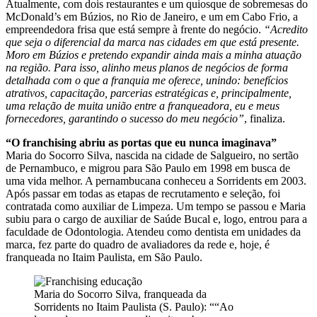
Atualmente, com dois restaurantes e um quiosque de sobremesas do
McDonald’s em Búzios, no Rio de Janeiro, e um em Cabo Frio, a
empreendedora frisa que está sempre à frente do negócio.
“Acredito
que seja o diferencial da marca nas cidades em que está presente.
Moro em Búzios e pretendo expandir ainda mais a minha atuação
na região. Para isso, alinho meus planos de negócios de forma
detalhada com o que a franquia me oferece, unindo: benefícios
atrativos, capacitação, parcerias estratégicas e, principalmente,
uma relação de muita união entre a franqueadora, eu e meus
fornecedores, garantindo o sucesso do meu negócio”
, finaliza.
“O franchising abriu as portas que eu nunca imaginava”
Maria do Socorro Silva, nascida na cidade de Salgueiro, no sertão
de Pernambuco, e migrou para São Paulo em 1998 em busca de
uma vida melhor. A pernambucana conheceu a Sorridents em 2003.
Após passar em todas as etapas de recrutamento e seleção, foi
contratada como auxiliar de Limpeza. Um tempo se passou e Maria
subiu para o cargo de auxiliar de Saúde Bucal e, logo, entrou para a
faculdade de Odontologia. Atendeu como dentista em unidades da
marca, fez parte do quadro de avaliadores da rede e, hoje, é
franqueada no Itaim Paulista, em São Paulo.
Maria do Socorro Silva, franqueada da
Sorridents no Itaim Paulista (S. Paulo): ““Ao