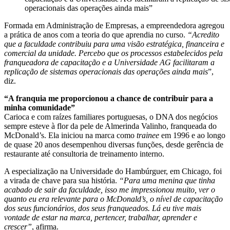
operacionais das operações ainda mais”
Formada em Administração de Empresas, a empreendedora agregou
a prática de anos com a teoria do que aprendia no curso.
“Acredito
que a faculdade contribuiu para uma visão estratégica, financeira e
comercial da unidade. Percebo que os processos estabelecidos pela
franqueadora de capacitação e a Universidade AG facilitaram a
replicação de sistemas operacionais das operações ainda mais
”,
diz.
“A franquia me proporcionou a chance de contribuir para a
minha comunidade”
Carioca e com raízes familiares portuguesas, o DNA dos negócios
sempre esteve à flor da pele de Almerinda Valinho, franqueada do
McDonald’s. Ela iniciou na marca como
trainee
em 1996 e ao longo
de quase 20 anos desempenhou diversas funções, desde gerência de
restaurante até consultoria de treinamento interno.
A especialização na Universidade do Hambúrguer, em Chicago, foi
a virada de chave para sua história.
“Para uma menina que tinha
acabado de sair da faculdade, isso me impressionou muito, ver o
quanto eu era relevante para o McDonald’s, o nível de capacitação
dos seus funcionários, dos seus franqueados. Lá eu tive mais
vontade de estar na marca, pertencer, trabalhar, aprender e
crescer”
, afirma.