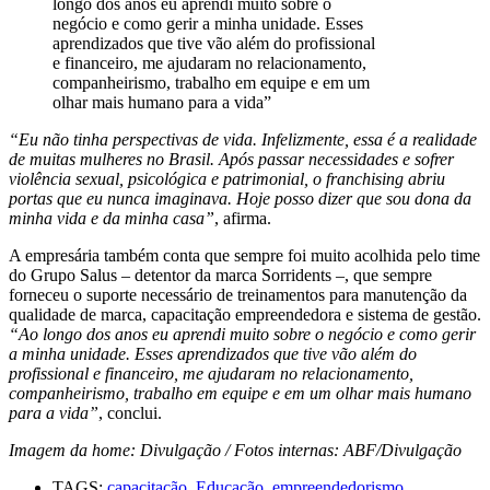
longo dos anos eu aprendi muito sobre o
negócio e como gerir a minha unidade. Esses
aprendizados que tive vão além do profissional
e financeiro, me ajudaram no relacionamento,
companheirismo, trabalho em equipe e em um
olhar mais humano para a vida”
“Eu não tinha perspectivas de vida. Infelizmente, essa é a realidade
de muitas mulheres no Brasil. Após passar necessidades e sofrer
violência sexual, psicológica e patrimonial, o franchising abriu
portas que eu nunca imaginava. Hoje posso dizer que sou dona da
minha vida e da minha casa”
, afirma.
A empresária também conta que sempre foi muito acolhida pelo time
do Grupo Salus – detentor da marca Sorridents –, que sempre
forneceu o suporte necessário de treinamentos para manutenção da
qualidade de marca, capacitação empreendedora e sistema de gestão.
“Ao longo dos anos eu aprendi muito sobre o negócio e como gerir
a minha unidade. Esses aprendizados que tive vão além do
profissional e financeiro, me ajudaram no relacionamento,
companheirismo, trabalho em equipe e em um olhar mais humano
para a vida”
, conclui.
Imagem da home: Divulgação / Fotos internas: ABF/Divulgação
TAGS:
capacitação
,
Educação
,
empreendedorismo
,