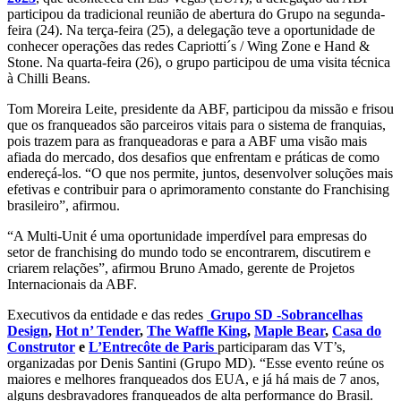
participou da tradicional reunião de abertura do Grupo na segunda-
feira (24). Na terça-feira (25), a delegação teve a oportunidade de
conhecer operações das redes Capriotti´s / Wing Zone e Hand &
Stone. Na quarta-feira (26), o grupo participou de uma visita técnica
à Chilli Beans.
Tom Moreira Leite, presidente da ABF, participou da missão e frisou
que os franqueados são parceiros vitais para o sistema de franquias,
pois trazem para as franqueadoras e para a ABF uma visão mais
afiada do mercado, dos desafios que enfrentam e práticas de como
endereçá-los. “O que nos permite, juntos, desenvolver soluções mais
efetivas e contribuir para o aprimoramento constante do Franchising
brasileiro”, afirmou.
“A Multi-Unit é uma oportunidade imperdível para empresas do
setor de franchising do mundo todo se encontrarem, discutirem e
criarem relações”, afirmou Bruno Amado, gerente de Projetos
Internacionais da ABF.
Executivos da entidade e das redes
Grupo SD -Sobrancelhas
Design
,
Hot n’ Tender
,
The Waffle King
,
Maple Bear
,
Casa do
Construtor
e
L’Entrecôte de Paris
participaram das VT’s,
organizadas por Denis Santini (Grupo MD). “Esse evento reúne os
maiores e melhores franqueados dos EUA, e já há mais de 7 anos,
alguns desbravadores franqueados de alta performance do Brasil.