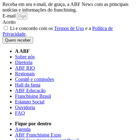
Receba em seu e-mail, de graça, a ABF News com as principais
notícias e informações do franchising.
E-mail
Aceito
Li e concordo com os
Termos de Uso
e a
Política de
Privacidade
.
Quero receber
A ABF
Sobre nós
Diretoria
ABF RIO
Regionais
Comitê e comissões
Hall da fama
ABF Educação
Franchising Brasil
Estatuto Social
Ouvidoria
FAQ
Fique por dentro
Agenda
ABF Franchising Expo