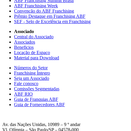
ABF Franchising Summit Brasil
ABF Franchising Week
Convenção do ABF Franchising
Prêmio Destaque em Franchising ABF
SEF - Selo de Excelência em Franchising
Associado
Central do Associado
Associados
Beneficios
Locação de Espaço
Material para Download
Números do Setor
Franchising Íntegro
Seja um Associado
Fale conosco
Comissões Segmentadas
ABF RIO
Guia de Franquias ABF
Guia de Fornecedores ABF
Av. das Nações Unidas, 10989 – 9 º andar
Vl. Olímpia – São Paulo/SP – 04578-000