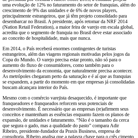
uma evolução de 12% no faturamento do setor de franquias, além do
crescimento de 9% das unidades e de 6% de novos players,
principalmente estrangeiros, que já têm projeto consolidado para
desembarcar no Brasil. A presidente, após retomar da NRF 2014
(Nation Retail Federation), a maior feira de varejo em escala global,
acredita que o segmento de franquia no Brasil deve estar associado
ao conceito de hospitalidade, mais que nunca.
Em 2014, o País receberá enormes contingentes de turistas
estrangeiros, além das viagens regionais motivadas pelos jogos da
Copa do Mundo. O varejo precisa estar pronto, não só para o
aumento do fluxo de consumidores, como também para o
desenvolvimento da economia, que naturalmente precisa acontecer.
As metrópoles chegaram perto da saturação e é aí que as franquias
se expandem, a partir do momento em que empresas já consolidadas
buscam alcançara interior do País.
Mesmo com o comércio varejista desaquecido, é importante que
franqueadores e franqueados reforcem seus potenciais de
desenvolvimento. É necessário que as empresas (re)afirmem seus
conceitos e mantenham as essências enquanto fazem os planos de
expansão, de unidades e faturamento. “Não é o tamanho da cerca
que segura o gado, mas a qualidade do pasto” compara Adir
Ribeiro, presidente-fundador da Praxis Business, empresa de
consultoria. Ribeiro analisa que a palavra chave para o crês cimento