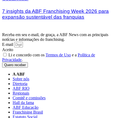
7 insights da ABF Franchising Week 2026 para
expansão sustentável das franquias
Receba em seu e-mail, de graça, a ABF News com as principais
notícias e informações do franchising.
E-mail
Aceito
Li e concordo com os
Termos de Uso
e a
Política de
Privacidade
.
Quero receber
A ABF
Sobre nós
Diretoria
ABF RIO
Regionais
Comitê e comissões
Hall da fama
ABF Educação
Franchising Brasil
Estatuto Social