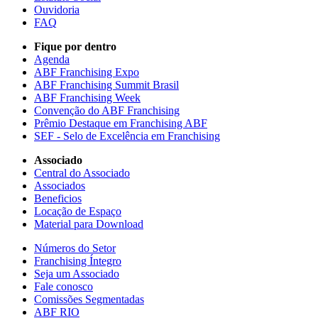
Ouvidoria
FAQ
Fique por dentro
Agenda
ABF Franchising Expo
ABF Franchising Summit Brasil
ABF Franchising Week
Convenção do ABF Franchising
Prêmio Destaque em Franchising ABF
SEF - Selo de Excelência em Franchising
Associado
Central do Associado
Associados
Beneficios
Locação de Espaço
Material para Download
Números do Setor
Franchising Íntegro
Seja um Associado
Fale conosco
Comissões Segmentadas
ABF RIO