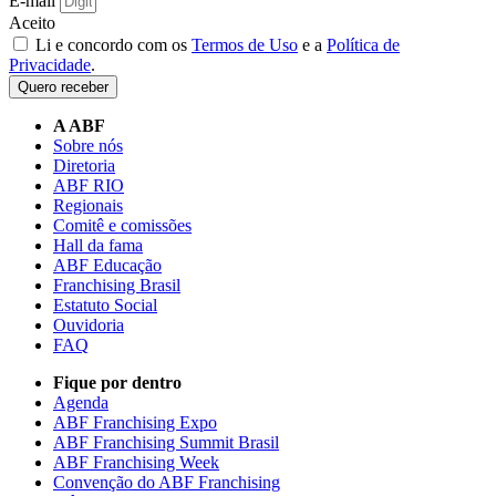
E-mail
Aceito
Li e concordo com os
Termos de Uso
e a
Política de
Privacidade
.
Quero receber
A ABF
Sobre nós
Diretoria
ABF RIO
Regionais
Comitê e comissões
Hall da fama
ABF Educação
Franchising Brasil
Estatuto Social
Ouvidoria
FAQ
Fique por dentro
Agenda
ABF Franchising Expo
ABF Franchising Summit Brasil
ABF Franchising Week
Convenção do ABF Franchising