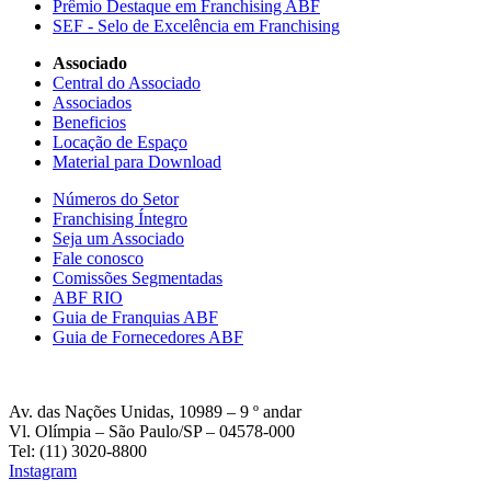
Prêmio Destaque em Franchising ABF
SEF - Selo de Excelência em Franchising
Associado
Central do Associado
Associados
Beneficios
Locação de Espaço
Material para Download
Números do Setor
Franchising Íntegro
Seja um Associado
Fale conosco
Comissões Segmentadas
ABF RIO
Guia de Franquias ABF
Guia de Fornecedores ABF
Av. das Nações Unidas, 10989 – 9 º andar
Vl. Olímpia – São Paulo/SP – 04578-000
Tel: (11) 3020-8800
Instagram