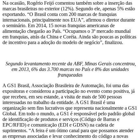
Na ocasião, Rogério Feijó comentou também sobre a inserção das
marcas brasileiras no exterior (12%). Segundo ele, apenas 5% estão
exportando. “O Brasil conta com 200 marcas de franquias
internacionais, principalmente nos EUA”, afirmou o diretor durante
o seminário. Em 2014, 15 novas franquias americanas de
alimentação chegarão ao País. “Ocupamos o 3º mercado mundial
em franquias, atrás da China e Coréia. Ainda são poucas as políticas
de incentivo para a adoção do modelo de negócio”, finalizou.
Segundo levantamento recente da ABF, Minas Gerais concentrou,
em 2013, 6% das 3.700 marcas no País e 8% das unidades
franqueadas
A GS1 Brasil, Associação Brasileira de Automação, foi uma das
expositoras e considerou a participação no evento como positiva, já
que recebeu, em seu estande, a visita de mais de 500 pessoas
interessadas no trabalho da entidade. A GS1 Brasil é uma
organização sem fins lucrativos que representa nacionalmente a GS1
Global. Em todo o mundo, a GS1 é responsável pelo padrão global
de identificação de produtos e serviços (Código de Barras e
EPC/RFID) e comunicação (EDI e GDSN) na cadeia de
suprimentos. “A feira é um ótimo canal para que possamos atender
as empresas associadas e levar conhecimento do código a novas