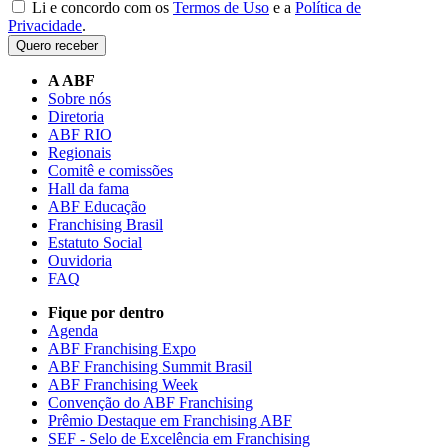
Li e concordo com os
Termos de Uso
e a
Política de
Privacidade
.
Quero receber
A ABF
Sobre nós
Diretoria
ABF RIO
Regionais
Comitê e comissões
Hall da fama
ABF Educação
Franchising Brasil
Estatuto Social
Ouvidoria
FAQ
Fique por dentro
Agenda
ABF Franchising Expo
ABF Franchising Summit Brasil
ABF Franchising Week
Convenção do ABF Franchising
Prêmio Destaque em Franchising ABF
SEF - Selo de Excelência em Franchising