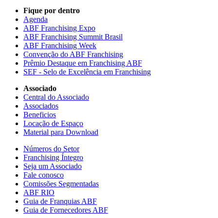
Fique por dentro
Agenda
ABF Franchising Expo
ABF Franchising Summit Brasil
ABF Franchising Week
Convenção do ABF Franchising
Prêmio Destaque em Franchising ABF
SEF - Selo de Excelência em Franchising
Associado
Central do Associado
Associados
Beneficios
Locação de Espaço
Material para Download
Números do Setor
Franchising Íntegro
Seja um Associado
Fale conosco
Comissões Segmentadas
ABF RIO
Guia de Franquias ABF
Guia de Fornecedores ABF