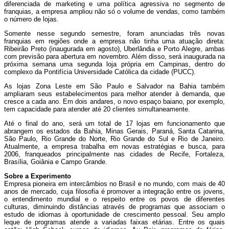
diferenciada de marketing e uma política agressiva no segmento de
franquias, a empresa ampliou não só o volume de vendas, como também
o número de lojas.
Somente nesse segundo semestre, foram anunciadas três novas
franquias em regiões onde a empresa não tinha uma atuação direta:
Ribeirão Preto (inaugurada em agosto), Uberlândia e
Porto Alegre, ambas
com previsão
para abertura em novembro. Além disso, será inaugurada na
próxima semana uma segunda loja própria em Campinas, dentro do
complexo da Pontifícia Universidade Católica da cidade (PUCC).
As lojas Zona Leste em São Paulo e Salvador na Bahia também
ampliaram seus estabelecimentos para melhor atender à demanda, que
cresce a cada ano. Em dois andares, o novo espaço baiano, por exemplo,
tem capacidade para atender até 20 clientes simultaneamente.
Até o final do ano, será um total de 17 lojas em funcionamento que
abrangem os estados da Bahia, Minas Gerais, Paraná, Santa Catarina,
São Paulo, Rio Grande do Norte, Rio Grande do Sul e Rio de Janeiro.
Atualmente, a empresa trabalha em novas estratégias e busca, para
2006, franqueados principalmente nas cidades de Recife, Fortaleza,
Brasília, Goiânia e Campo Grande.
Sobre
a Experimento
Empresa
pioneira em intercâmbios no Brasil e no mundo, com mais de 40
anos de mercado, cuja filosofia é promover a integração entre os jovens,
o entendimento mundial e o respeito entre os povos de diferentes
culturas, diminuindo distâncias através de programas que associam o
estudo de idiomas à oportunidade de crescimento pessoal. Seu amplo
leque de programas atende a variadas faixas etárias. Entre os quais