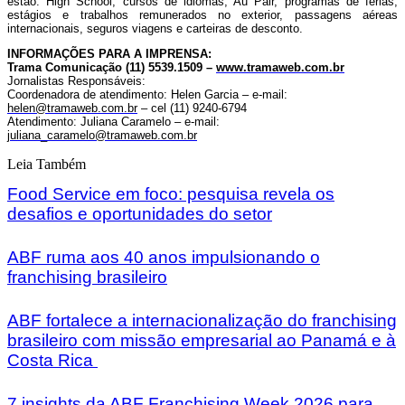
estão:
High
School
, cursos de idiomas,
Au
Pair
, programas de férias,
estágios e trabalhos remunerados no exterior, passagens aéreas
internacionais, seguros viagens e carteiras de desconto.
INFORMAÇÕES PARA A IMPRENSA:
Trama Comunicação
(11) 5539.1509 –
www.tramaweb.com.br
Jornalistas Responsáveis:
Coordenadora de atendimento: Helen Garcia – e-mail:
helen@tramaweb.com.br
– cel (11) 9240-6794
Atendimento: Juliana Caramelo – e-mail:
juliana_caramelo@tramaweb.com.br
Leia Também
Food Service em foco: pesquisa revela os
desafios e oportunidades do setor
ABF ruma aos 40 anos impulsionando o
franchising brasileiro
ABF fortalece a internacionalização do franchising
brasileiro com missão empresarial ao Panamá e à
Costa Rica
7 insights da ABF Franchising Week 2026 para