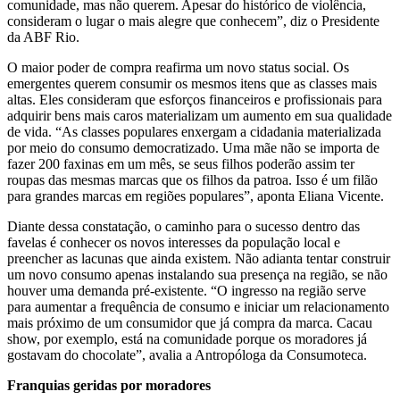
comunidade, mas não querem. Apesar do histórico de violência,
consideram o lugar o mais alegre que conhecem”, diz o Presidente
da ABF Rio.
O maior poder de compra reafirma um novo status social. Os
emergentes querem consumir os mesmos itens que as classes mais
altas. Eles consideram que esforços financeiros e profissionais para
adquirir bens mais caros materializam um aumento em sua qualidade
de vida. “As classes populares enxergam a cidadania materializada
por meio do consumo democratizado. Uma mãe não se importa de
fazer 200 faxinas em um mês, se seus filhos poderão assim ter
roupas das mesmas marcas que os filhos da patroa. Isso é um filão
para grandes marcas em regiões populares”, aponta Eliana Vicente.
Diante dessa constatação, o caminho para o sucesso dentro das
favelas é conhecer os novos interesses da população local e
preencher as lacunas que ainda existem. Não adianta tentar construir
um novo consumo apenas instalando sua presença na região, se não
houver uma demanda pré-existente. “O ingresso na região serve
para aumentar a frequência de consumo e iniciar um relacionamento
mais próximo de um consumidor que já compra da marca. Cacau
show, por exemplo, está na comunidade porque os moradores já
gostavam do chocolate”, avalia a Antropóloga da Consumoteca.
Franquias geridas por moradores