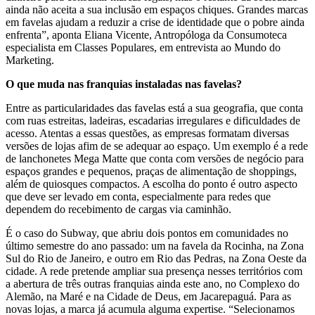
ainda não aceita a sua inclusão em espaços chiques. Grandes marcas
em favelas ajudam a reduzir a crise de identidade que o pobre ainda
enfrenta”, aponta Eliana Vicente, Antropóloga da Consumoteca
especialista em Classes Populares, em entrevista ao Mundo do
Marketing.
O que muda nas franquias instaladas nas favelas?
Entre as particularidades das favelas está a sua geografia, que conta
com ruas estreitas, ladeiras, escadarias irregulares e dificuldades de
acesso. Atentas a essas questões, as empresas formatam diversas
versões de lojas afim de se adequar ao espaço. Um exemplo é a rede
de lanchonetes Mega Matte que conta com versões de negócio para
espaços grandes e pequenos, praças de alimentação de shoppings,
além de quiosques compactos. A escolha do ponto é outro aspecto
que deve ser levado em conta, especialmente para redes que
dependem do recebimento de cargas via caminhão.
É o caso do Subway, que abriu dois pontos em comunidades no
último semestre do ano passado: um na favela da Rocinha, na Zona
Sul do Rio de Janeiro, e outro em Rio das Pedras, na Zona Oeste da
cidade. A rede pretende ampliar sua presença nesses territórios com
a abertura de três outras franquias ainda este ano, no Complexo do
Alemão, na Maré e na Cidade de Deus, em Jacarepaguá. Para as
novas lojas, a marca já acumula alguma expertise. “Selecionamos