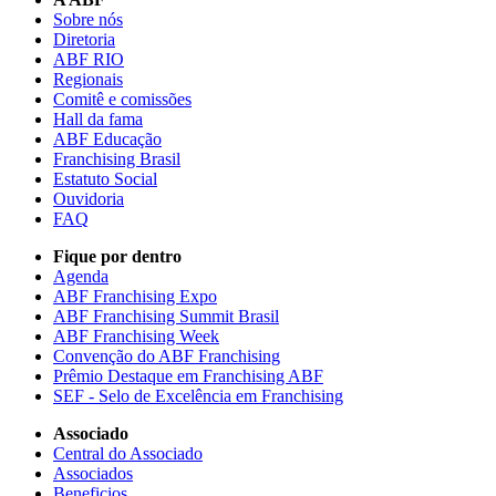
Sobre nós
Diretoria
ABF RIO
Regionais
Comitê e comissões
Hall da fama
ABF Educação
Franchising Brasil
Estatuto Social
Ouvidoria
FAQ
Fique por dentro
Agenda
ABF Franchising Expo
ABF Franchising Summit Brasil
ABF Franchising Week
Convenção do ABF Franchising
Prêmio Destaque em Franchising ABF
SEF - Selo de Excelência em Franchising
Associado
Central do Associado
Associados
Beneficios