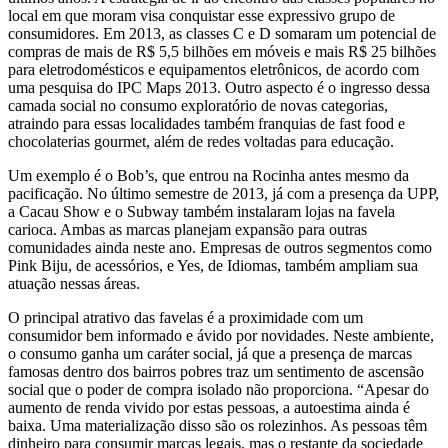
local em que moram visa conquistar esse expressivo grupo de
consumidores. Em 2013, as classes C e D somaram um potencial de
compras de mais de R$ 5,5 bilhões em móveis e mais R$ 25 bilhões
para eletrodomésticos e equipamentos eletrônicos, de acordo com
uma pesquisa do IPC Maps 2013. Outro aspecto é o ingresso dessa
camada social no consumo exploratório de novas categorias,
atraindo para essas localidades também franquias de fast food e
chocolaterias gourmet, além de redes voltadas para educação.
Um exemplo é o Bob’s, que entrou na Rocinha antes mesmo da
pacificação. No último semestre de 2013, já com a presença da UPP,
a Cacau Show e o Subway também instalaram lojas na favela
carioca. Ambas as marcas planejam expansão para outras
comunidades ainda neste ano. Empresas de outros segmentos como
Pink Biju, de acessórios, e Yes, de Idiomas, também ampliam sua
atuação nessas áreas.
O principal atrativo das favelas é a proximidade com um
consumidor bem informado e ávido por novidades. Neste ambiente,
o consumo ganha um caráter social, já que a presença de marcas
famosas dentro dos bairros pobres traz um sentimento de ascensão
social que o poder de compra isolado não proporciona. “Apesar do
aumento de renda vivido por estas pessoas, a autoestima ainda é
baixa. Uma materialização disso são os rolezinhos. As pessoas têm
dinheiro para consumir marcas legais, mas o restante da sociedade