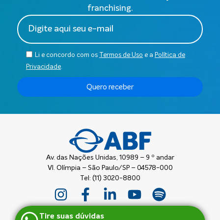
franchising.
Li e concordo com os
Termos de Uso
e a
Política de
Privacidade
.
Quero receber
Av. das Nações Unidas, 10989 – 9 º andar
Vl. Olímpia – São Paulo/SP – 04578-000
Tel: (11) 3020-8800
Tire suas dúvidas