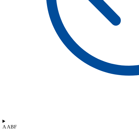
A ABF