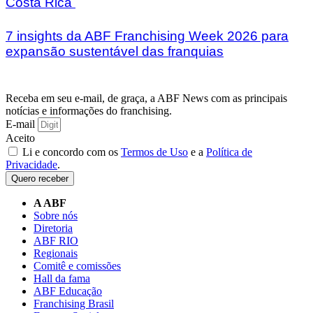
Costa Rica
7 insights da ABF Franchising Week 2026 para
expansão sustentável das franquias
Receba em seu e-mail, de graça, a ABF News com as principais
notícias e informações do franchising.
E-mail
Aceito
Li e concordo com os
Termos de Uso
e a
Política de
Privacidade
.
Quero receber
A ABF
Sobre nós
Diretoria
ABF RIO
Regionais
Comitê e comissões
Hall da fama
ABF Educação
Franchising Brasil