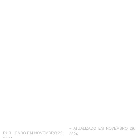
Encontro da ABF
Regional Sul destaca
inovação e tecnologia
– ATUALIZADO EM NOVEMBRO 29,
PUBLICADO EM
NOVEMBRO 29,
2024