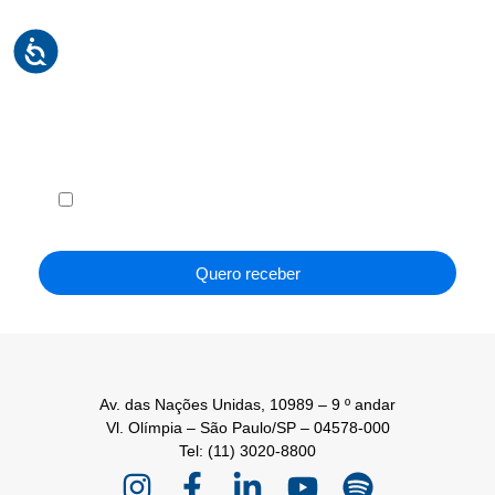
Receba em seu e-mail, de graça, a ABF News
com as principais notícias e informações do
franchising.
Li e concordo com os
Termos de Uso
e a
Política de
Privacidade
.
Quero receber
Av. das Nações Unidas, 10989 – 9 º andar
Vl. Olímpia – São Paulo/SP – 04578-000
Tel: (11) 3020-8800