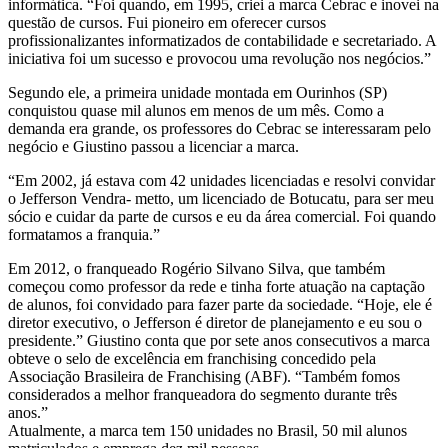
informática. “Foi quando, em 1995, criei a marca Cebrac e inovei na
questão de cursos. Fui pioneiro em oferecer cursos
profissionalizantes informatizados de contabilidade e secretariado. A
iniciativa foi um sucesso e provocou uma revolução nos negócios.”
Segundo ele, a primeira unidade montada em Ourinhos (SP)
conquistou quase mil alunos em menos de um mês. Como a
demanda era grande, os professores do Cebrac se interessaram pelo
negócio e Giustino passou a licenciar a marca.
“Em 2002, já estava com 42 unidades licenciadas e resolvi convidar
o Jefferson Vendra- metto, um licenciado de Botucatu, para ser meu
sócio e cuidar da parte de cursos e eu da área comercial. Foi quando
formatamos a franquia.”
Em 2012, o franqueado Rogério Silvano Silva, que também
começou como professor da rede e tinha forte atuação na captação
de alunos, foi convidado para fazer parte da sociedade. “Hoje, ele é
diretor executivo, o Jefferson é diretor de planejamento e eu sou o
presidente.” Giustino conta que por sete anos consecutivos a marca
obteve o selo de excelência em franchising concedido pela
Associação Brasileira de Franchising (ABF). “Também fomos
considerados a melhor franqueadora do segmento durante três
anos.”
Atualmente, a marca tem 150 unidades no Brasil, 50 mil alunos