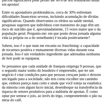
parcela significativa pode perder até 90% de seu rendimento anual
em apostas!
Entre os apostadores problemáticos, cerca de 30% enfrentam
dificuldades financeiras severas, incluindo acumulação de dívidas
significativas. Quando observamos os efeitos na saúde mental,
pesquisas sugerem que indivíduos com transtorno do jogo têm um
risco de suicídio que é, aproximadamente, 15 vezes maior que o da
população geral. Pergunto-me: em que ponto dessa jornada alguma
vida (a própria ou a do semelhante) é tocada positivamente?
Sabem, isso é o que mais me encanta no franchising: a capacidade
de tocarmos positiva e mutuamente diversas vidas durante essa
jornada. Isso é um verdadeiro ingrediente que adrenalina nenhuma
de
bets
pode se equiparar.
Se pensamos que cada unidade de franquia emprega 9 pessoas, que
o segundo maior sonho do brasileiro é empreender, que ter um
negócio é criar condições para que pessoas cresçam junto e deixem
um legado para a sociedade, não tem como escolher um caminho
que, embora pareça mais curto e ainda que você esteja na estatística
da minoria com algum lucro inicial, desemboque na transferência da
riqueza de setores produtivos para a indústria de apostas. É como
optar por semear o joio, ao invés do trigo, comprometendo o pão na
mesa do café.