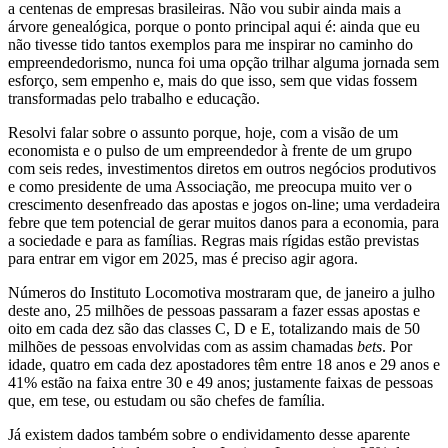
a centenas de empresas brasileiras. Não vou subir ainda mais a
árvore genealógica, porque o ponto principal aqui é: ainda que eu
não tivesse tido tantos exemplos para me inspirar no caminho do
empreendedorismo, nunca foi uma opção trilhar alguma jornada sem
esforço, sem empenho e, mais do que isso, sem que vidas fossem
transformadas pelo trabalho e educação.
Resolvi falar sobre o assunto porque, hoje, com a visão de um
economista e o pulso de um empreendedor à frente de um grupo
com seis redes, investimentos diretos em outros negócios produtivos
e como presidente de uma Associação, me preocupa muito ver o
crescimento desenfreado das apostas e jogos on-line; uma verdadeira
febre que tem potencial de gerar muitos danos para a economia, para
a sociedade e para as famílias. Regras mais rígidas estão previstas
para entrar em vigor em 2025, mas é preciso agir agora.
Números do Instituto Locomotiva mostraram que, de janeiro a julho
deste ano, 25 milhões de pessoas passaram a fazer essas apostas e
oito em cada dez são das classes C, D e E, totalizando mais de 50
milhões de pessoas envolvidas com as assim chamadas
bets
. Por
idade, quatro em cada dez apostadores têm entre 18 anos e 29 anos e
41% estão na faixa entre 30 e 49 anos; justamente faixas de pessoas
que, em tese, ou estudam ou são chefes de família.
Já existem dados também sobre o endividamento desse aparente