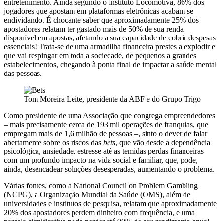
entretenimento. Ainda segundo o Instituto Locomotiva, 86% dos
jogadores que apostam em plataformas eletrônicas acabam se
endividando. É chocante saber que aproximadamente 25% dos
apostadores relatam ter gastado mais de 50% de sua renda
disponível em apostas, afetando a sua capacidade de cobrir despesas
essenciais! Trata-se de uma armadilha financeira prestes a explodir e
que vai respingar em toda a sociedade, de pequenos a grandes
estabelecimentos, chegando à ponta final de impactar a saúde mental
das pessoas.
Tom Moreira Leite, presidente da ABF e do Grupo Trigo
Como presidente de uma Associação que congrega empreendedores
– mais precisamente cerca de 193 mil operações de franquias, que
empregam mais de 1,6 milhão de pessoas –, sinto o dever de falar
abertamente sobre os riscos das
bets
, que vão desde a dependência
psicológica, ansiedade, estresse até as temidas perdas financeiras
com um profundo impacto na vida social e familiar, que, pode,
ainda, desencadear soluções desesperadas, aumentando o problema.
Várias fontes, como a National Council on Problem Gambling
(NCPG), a Organização Mundial da Saúde (OMS), além de
universidades e institutos de pesquisa, relatam que aproximadamente
20% dos apostadores perdem dinheiro com frequência, e uma