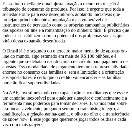
E isso tudo mediante uma injusta taxação a menor em relação à
tributação de consumo de produtos. Por isso, é urgente que toda a
sociedade olhe para esse desequilíbrio, adotando iniciativas que
protejam principalmente a população mais vulnerável de
instrumentos de persuasão como as próprias campanhas publicitárias
das apostas on-line e a romantização do dinheiro fácil. É preciso que
todos se sensibilizem sobre o potencial dos problemas sociais que
virão dessa expansão desenfreada.
O Brasil já é o segundo ou o terceiro maior mercado de apostas on-
line do mundo, algo estimado em mais de R$ 100 bilhões, e é
urgente que se debata o uso do cartão de crédito para pagamento de
apostas. Essa modalidade de pagamento tem uma representatividade
enorme no consumo das famílias e, sem a limitação e a orientação
aos apostadores, é certo que o crédito vai encarecer e as famílias
poderão ficar superendividadas.
Na ABF, investimos muito em capacitação e acreditamos que esse é
um caminho inexorável para qualquer situação: o conhecimento é a
ferramenta mais poderosa para tomar decisões. E vamos falar sobre
isso incansavelmente, pregando sempre o franchising íntegro, a
qualificação, a relação ganha-ganha, o olho no olho e a transferência
de
know-how
. É este jogo que queremos jogar todos os dias e cada
vez com mais
players.