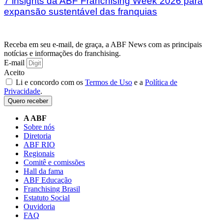
7 insights da ABF Franchising Week 2026 para
expansão sustentável das franquias
Receba em seu e-mail, de graça, a ABF News com as principais
notícias e informações do franchising.
E-mail
Aceito
Li e concordo com os
Termos de Uso
e a
Política de
Privacidade
.
Quero receber
A ABF
Sobre nós
Diretoria
ABF RIO
Regionais
Comitê e comissões
Hall da fama
ABF Educação
Franchising Brasil
Estatuto Social
Ouvidoria
FAQ