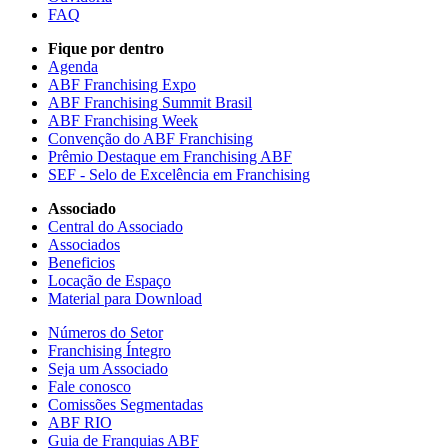
FAQ
Fique por dentro
Agenda
ABF Franchising Expo
ABF Franchising Summit Brasil
ABF Franchising Week
Convenção do ABF Franchising
Prêmio Destaque em Franchising ABF
SEF - Selo de Excelência em Franchising
Associado
Central do Associado
Associados
Beneficios
Locação de Espaço
Material para Download
Números do Setor
Franchising Íntegro
Seja um Associado
Fale conosco
Comissões Segmentadas
ABF RIO
Guia de Franquias ABF