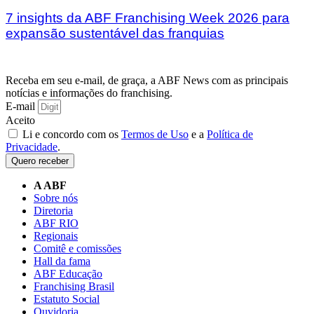
7 insights da ABF Franchising Week 2026 para
expansão sustentável das franquias
Receba em seu e-mail, de graça, a ABF News com as principais
notícias e informações do franchising.
E-mail
Aceito
Li e concordo com os
Termos de Uso
e a
Política de
Privacidade
.
Quero receber
A ABF
Sobre nós
Diretoria
ABF RIO
Regionais
Comitê e comissões
Hall da fama
ABF Educação
Franchising Brasil
Estatuto Social
Ouvidoria