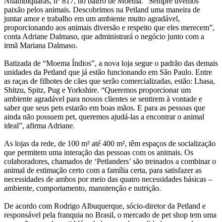
Nhambiquaras, nº 817, no bairro de Moema. “Sempre tivemos
paixão pelos animais. Descobrimos na Petland uma maneira de
juntar amor e trabalho em um ambiente muito agradável,
proporcionando aos animais diversão e respeito que eles merecem”,
conta Adriane Dalmaso, que administrará o negócio junto com a
irmã Mariana Dalmaso.
Batizada de “Moema Índios”, a nova loja segue o padrão das demais
unidades da Petland que já estão funcionando em São Paulo. Entre
as raças de filhotes de cães que serão comercializadas, estão: Lhasa,
Shitzu, Spitz, Pug e Yorkshire. “Queremos proporcionar um
ambiente agradável para nossos clientes se sentirem à vontade e
saber que seus pets estarão em boas mãos. E para as pessoas que
ainda não possuem pet, queremos ajudá-las a encontrar o animal
ideal”, afirma Adriane.
As lojas da rede, de 100 m² até 400 m², têm espaços de socialização
que permitem uma interação das pessoas com os animais. Os
colaboradores, chamados de ‘Petlanders’ são treinados a combinar o
animal de estimação certo com a família certa, para satisfazer as
necessidades de ambos por meio das quatro necessidades básicas –
ambiente, comportamento, manutenção e nutrição.
De acordo com Rodrigo Albuquerque, sócio-diretor da Petland e
responsável pela franquia no Brasil, o mercado de pet shop tem uma