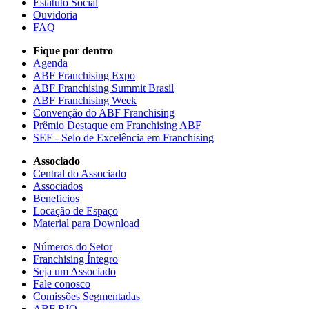
Estatuto Social
Ouvidoria
FAQ
Fique por dentro
Agenda
ABF Franchising Expo
ABF Franchising Summit Brasil
ABF Franchising Week
Convenção do ABF Franchising
Prêmio Destaque em Franchising ABF
SEF - Selo de Excelência em Franchising
Associado
Central do Associado
Associados
Beneficios
Locação de Espaço
Material para Download
Números do Setor
Franchising Íntegro
Seja um Associado
Fale conosco
Comissões Segmentadas
ABF RIO