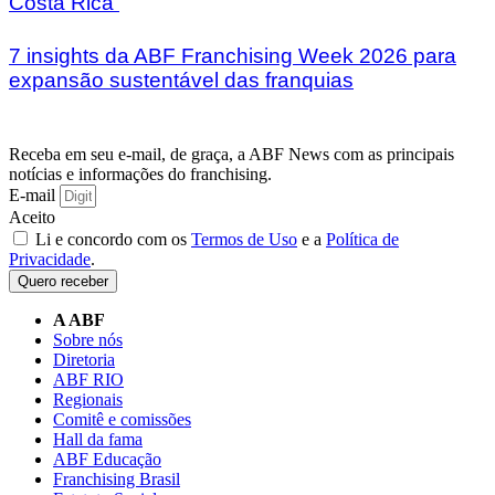
Costa Rica
7 insights da ABF Franchising Week 2026 para
expansão sustentável das franquias
Receba em seu e-mail, de graça, a ABF News com as principais
notícias e informações do franchising.
E-mail
Aceito
Li e concordo com os
Termos de Uso
e a
Política de
Privacidade
.
Quero receber
A ABF
Sobre nós
Diretoria
ABF RIO
Regionais
Comitê e comissões
Hall da fama
ABF Educação
Franchising Brasil