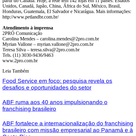
partir do Canadá. Hoje, a rede tem 142 lojas em 11 países: Estados
Unidos, Canadá, Japão, China, África do Sul, México, Brasil,
Honduras, Guatemala, El Salvador e Nicarágua. Mais informações:
http://www.petlandbr.com.br/
Atendimento à imprensa
2PRÓ Comunicação
Carolina Mendes – carolina.mendes@2pro.com.br
Myrian Vallone – myrian.vallone@2pro.com.br
Teresa Silva – teresa.silva@2pro.com.br
Tels. (11) 3030-9436/9463
www.2pro.com.br
Leia Também
Food Service em foco: pesquisa revela os
desafios e oportunidades do setor
ABF ruma aos 40 anos impulsionando o
franchising brasileiro
ABF fortalece a internacionalização do franchising
brasileiro com missão empresarial ao Panamá e à