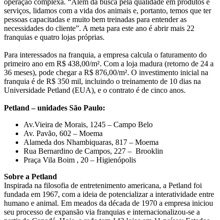
operação complexa. “Além da busca pela qualidade em produtos e
serviços, lidamos com a vida dos animais e, portanto, temos que ter
pessoas capacitadas e muito bem treinadas para entender as
necessidades do cliente”. A meta para este ano é abrir mais 22
franquias e quatro lojas próprias.
Para interessados na franquia, a empresa calcula o faturamento do
primeiro ano em R$ 438,00/m². Com a loja madura (retorno de 24 a
36 meses), pode chegar a R$ 876,00/m². O investimento inicial na
franquia é de R$ 350 mil, incluindo o treinamento de 10 dias na
Universidade Petland (EUA), e o contrato é de cinco anos.
Petland – unidades São Paulo:
Av.Vieira de Morais, 1245 – Campo Belo
Av. Pavão, 602 – Moema
Alameda dos Nhambiquaras, 817 – Moema
Rua Bernardino de Campos, 227 – Brooklin
Praça Vila Boim , 20 – Higienópolis
Sobre a Petland
Inspirada na filosofia de entretenimento americana, a Petland foi
fundada em 1967, com a ideia de potencializar a interatividade entre
humano e animal. Em meados da década de 1970 a empresa iniciou
seu processo de expansão via franquias e internacionalizou-se a