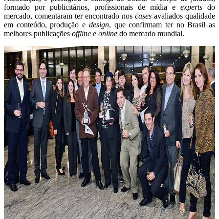
formado por publicitários, profissionais de mídia e
experts
do
mercado, comentaram ter encontrado nos
cases
avaliados qualidade
em conteúdo, produção e
design
, que confirmam ter no Brasil as
melhores publicações
offline
e
online
do mercado mundial.