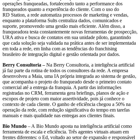
operações franqueadas, fortalecendo tanto a performance dos
franqueados quanto a experiência do cliente. Com o uso do
RD Station, a rede automatiza processos de marketing e vendas,
enquanto a plataforma Sults centraliza dados, comunicados e
suporte, promovendo uma gestão mais eficiente. Além disso, a
franqueadora testa constantemente novas ferramentas de prospecção,
URA ativa e busca de contatos em sua unidade piloto, garantindo
que cada solução seja validada na prática antes de ser implementada
em toda a rede, em linha com as tendências do franchising
brasileiro de integração digital e gestão orientada por dados.
Berry Consultoria –
Na Berry Consultoria, a inteligência artificial
já faz parte da rotina de todos os consultores da rede. A empresa
desenvolveu a Maia, uma IA própria integrada ao sistema de gestão,
que acompanha o projeto do franqueado desde o primeiro contato
comercial até a entrega da franquia. A partir das informações
registradas no CRM, ferramenta gera briefings, planos de ação e
escopos de projeto com maior assertividade, pois já conhece o
contexto de cada cliente. O ganho de eficiência chegou a 50% na
operação da rede, com redução significativa do tempo em tarefas
manuais e mais qualidade nas entregas aos clientes finais.
Bio Mundo
– A Bio Mundo aposta na inteligência artificial como
ferramenta de escala e eficiência. Três agentes virtuais atuam em
frentes diferentes: o Ed, voltado ao setor de expansão e responsável