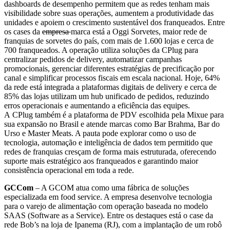
dashboards de desempenho permitem que as redes tenham mais
visibilidade sobre suas operações, aumentem a produtividade das
unidades e apoiem o crescimento sustentável dos franqueados. Entre
os cases da
empresa
marca está a Oggi Sorvetes, maior rede de
franquias de sorvetes do país, com mais de 1.600 lojas e cerca de
700 franqueados. A operação utiliza soluções da CPlug para
centralizar pedidos de delivery, automatizar campanhas
promocionais, gerenciar diferentes estratégias de precificação por
canal e simplificar processos fiscais em escala nacional. Hoje, 64%
da rede está integrada a plataformas digitais de delivery e cerca de
85% das lojas utilizam um hub unificado de pedidos, reduzindo
erros operacionais e aumentando a eficiência das equipes.
A CPlug também é a plataforma de PDV escolhida pela Mixue para
sua expansão no Brasil e atende marcas como Bar Brahma, Bar do
Urso e Master Meats. A pauta pode explorar como o uso de
tecnologia, automação e inteligência de dados tem permitido que
redes de franquias cresçam de forma mais estruturada, oferecendo
suporte mais estratégico aos franqueados e garantindo maior
consistência operacional em toda a rede.
GCCom
– A GCOM atua como uma fábrica de soluções
especializada em food service. A empresa desenvolve tecnologia
para o varejo de alimentação com operação baseada no modelo
SAAS (Software as a Service). Entre os destaques está o case da
rede Bob’s na loja de Ipanema (RJ), com a implantação de um robô