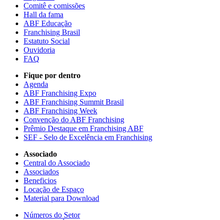
Comitê e comissões
Hall da fama
ABF Educação
Franchising Brasil
Estatuto Social
Ouvidoria
FAQ
Fique por dentro
Agenda
ABF Franchising Expo
ABF Franchising Summit Brasil
ABF Franchising Week
Convenção do ABF Franchising
Prêmio Destaque em Franchising ABF
SEF - Selo de Excelência em Franchising
Associado
Central do Associado
Associados
Beneficios
Locação de Espaço
Material para Download
Números do Setor