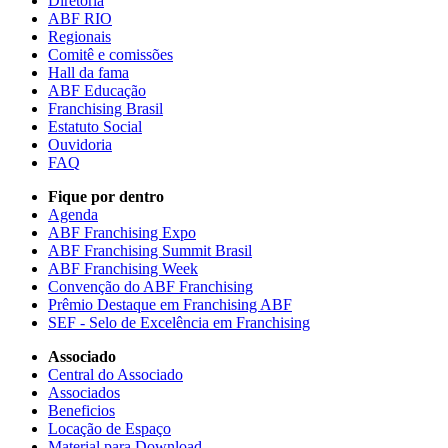
Diretoria
ABF RIO
Regionais
Comitê e comissões
Hall da fama
ABF Educação
Franchising Brasil
Estatuto Social
Ouvidoria
FAQ
Fique por dentro
Agenda
ABF Franchising Expo
ABF Franchising Summit Brasil
ABF Franchising Week
Convenção do ABF Franchising
Prêmio Destaque em Franchising ABF
SEF - Selo de Excelência em Franchising
Associado
Central do Associado
Associados
Beneficios
Locação de Espaço
Material para Download