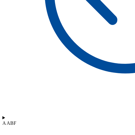
A ABF