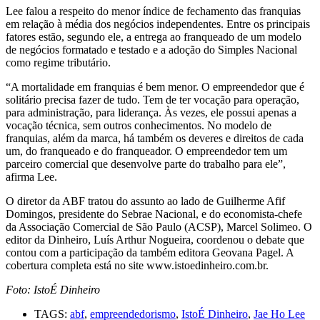
Lee falou a respeito do menor índice de fechamento das franquias
em relação à média dos negócios independentes. Entre os principais
fatores estão, segundo ele, a entrega ao franqueado de um modelo
de negócios formatado e testado e a adoção do Simples Nacional
como regime tributário.
“A mortalidade em franquias é bem menor. O empreendedor que é
solitário precisa fazer de tudo. Tem de ter vocação para operação,
para administração, para liderança. Às vezes, ele possui apenas a
vocação técnica, sem outros conhecimentos. No modelo de
franquias, além da marca, há também os deveres e direitos de cada
um, do franqueado e do franqueador. O empreendedor tem um
parceiro comercial que desenvolve parte do trabalho para ele”,
afirma Lee.
O diretor da ABF tratou do assunto ao lado de Guilherme Afif
Domingos, presidente do Sebrae Nacional, e do economista-chefe
da Associação Comercial de São Paulo (ACSP), Marcel Solimeo. O
editor da Dinheiro, Luís Arthur Nogueira, coordenou o debate que
contou com a participação da também editora Geovana Pagel. A
cobertura completa está no site www.istoedinheiro.com.br.
Foto: IstoÉ Dinheiro
TAGS:
abf
,
empreendedorismo
,
IstoÉ Dinheiro
,
Jae Ho Lee