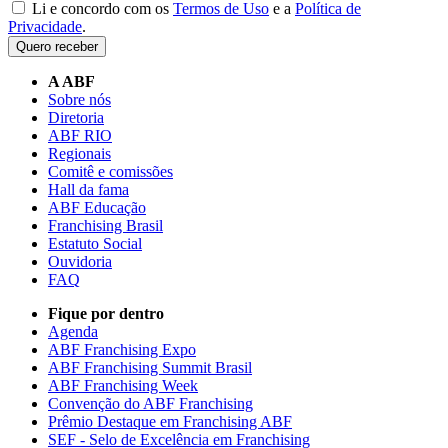
Li e concordo com os
Termos de Uso
e a
Política de
Privacidade
.
Quero receber
A ABF
Sobre nós
Diretoria
ABF RIO
Regionais
Comitê e comissões
Hall da fama
ABF Educação
Franchising Brasil
Estatuto Social
Ouvidoria
FAQ
Fique por dentro
Agenda
ABF Franchising Expo
ABF Franchising Summit Brasil
ABF Franchising Week
Convenção do ABF Franchising
Prêmio Destaque em Franchising ABF
SEF - Selo de Excelência em Franchising