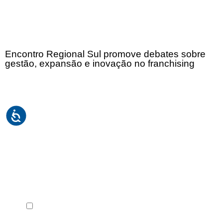
Encontro Regional Sul promove debates sobre
gestão, expansão e inovação no franchising
Receba em seu e-mail, de graça, a ABF News
com as principais notícias e informações do
franchising.
Li e concordo com os
Termos de Uso
e a
Política de
Privacidade
.