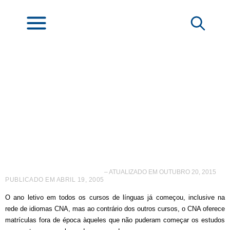
CNA inova com
– ATUALIZADO EM OUTUBRO 20, 2015
PUBLICADO EM
ABRIL 19, 2005
O ano letivo em todos os cursos de línguas já começou, inclusive na
rede de idiomas CNA, mas ao contrário dos outros cursos, o CNA oferece
matrículas fora de época àqueles que não puderam começar os estudos