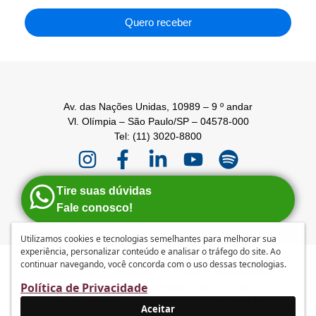
Quero receber
Av. das Nações Unidas, 10989 – 9 º andar
Vl. Olímpia – São Paulo/SP – 04578-000
Tel: (11) 3020-8800
Tire suas dúvidas
Fale conosco!
Utilizamos cookies e tecnologias semelhantes para melhorar sua
experiência, personalizar conteúdo e analisar o tráfego do site. Ao
continuar navegando, você concorda com o uso dessas tecnologias.
Anuncie
|
Guia de Franquias ABF
|
Política de privacidade e
Política de Privacidade
tratamento de dados pessoais
|
Termos de Uso
© 2026 – ABF | Associação Brasileira de Franchising
Aceitar
Desenvolvido por
mufasa