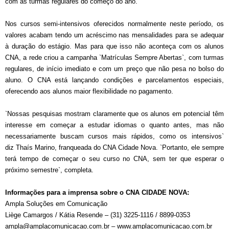
com as turmas regulares do começo do ano.
Nos cursos semi-intensivos oferecidos normalmente neste período, os
valores acabam tendo um acréscimo nas mensalidades para se adequar
à duração do estágio. Mas para que isso não aconteça com os alunos
CNA, a rede criou a campanha `Matrículas Sempre Abertas`, com turmas
regulares, de início imediato e com um preço que não pesa no bolso do
aluno. O CNA está lançando condições e parcelamentos especiais,
oferecendo aos alunos maior flexibilidade no pagamento.
`Nossas pesquisas mostram claramente que os alunos em potencial têm
interesse em começar a estudar idiomas o quanto antes, mas não
necessariamente buscam cursos mais rápidos, como os intensivos`
diz Thaís Marino, franqueada do CNA Cidade Nova. `Portanto, ele sempre
terá tempo de começar o seu curso no CNA, sem ter que esperar o
próximo semestre`, completa.
Informações para a imprensa sobre o CNA CIDADE NOVA:
Ampla Soluções em Comunicação
Liège Camargos / Kátia Resende – (31) 3225-1116 / 8899-0353
ampla@amplacomunicacao.com.br – www.amplacomunicacao.com.br